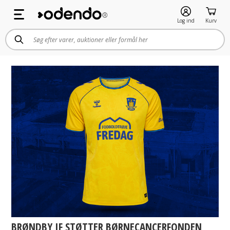
Log ind
Kurv
BRØNDBY IF STØTTER BØRNECANCERFONDEN