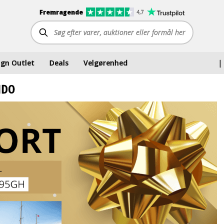
Fremragende
4,7
ign Outlet
Deals
Velgørenhed
|
NDO