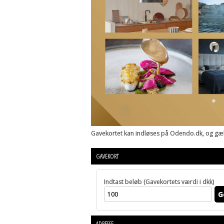
Gavekortet kan indløses på Odendo.dk, og gælde
GAVEKORT
Indtast beløb (Gavekortets værdi i dkk)
G
ADRESSE