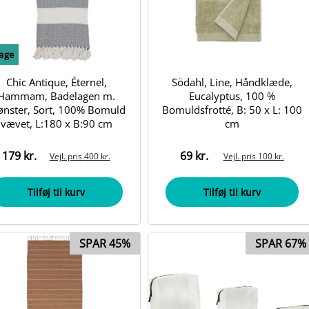
bage
Chic Antique, Éternel,
Södahl, Line, Håndklæde,
Hammam, Badelagen m.
Eucalyptus, 100 %
nster, Sort, 100% Bomuld
Bomuldsfrotté, B: 50 x L: 100
vævet, L:180 x B:90 cm
cm
179 kr.
69 kr.
Vejl. pris
400 kr.
Vejl. pris
100 kr.
Tilføj til kurv
Tilføj til kurv
SPAR 45%
SPAR 67%