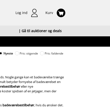
Log ind
Kurv
| Gå til auktioner og deals
Nyeste
Pris: stigende
Pris: faldende
ands. Nogle gange kan et badeværelse trænge
Normalt betyder fornyelse af badeværelset en
elsestilbehør
eller nye
e koster spidsen af en jetjager, men der
es
badeværelsestilbehør
, hvis du ønsker det.