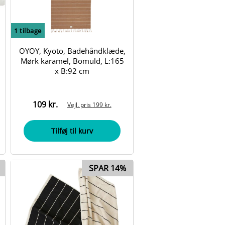
1
tilbage
OYOY, Kyoto, Badehåndklæde,
Mørk karamel, Bomuld, L:165
x B:92 cm
109 kr.
Vejl. pris
199 kr.
Tilføj til kurv
SPAR 14%