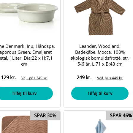
ne Denmark, Inu, Håndspa,
Leander, Woodland,
aporous Green, Emaljeret
Badekåbe, Mocca, 100%
tal, 1Liter, Dia:22 x H:7,1
økologisk bomuldsfrotté, str.
cm
5-6 år, L:71 x B:43 cm
129 kr.
249 kr.
Vejl. pris
349 kr.
Vejl. pris
449 kr.
Tilføj til kurv
Tilføj til kurv
SPAR 30%
SPAR 46%