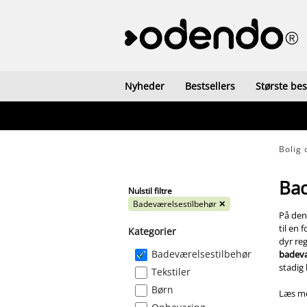
Nyheder
Bestsellers
Største be
Bolig 
Bad
Nulstil filtre
Badeværelsestilbehør
✕
På den
til en 
Kategorier
dyr re
Badeværelsestilbehør
badevæ
stadig 
Tekstiler
Børn
Læs me