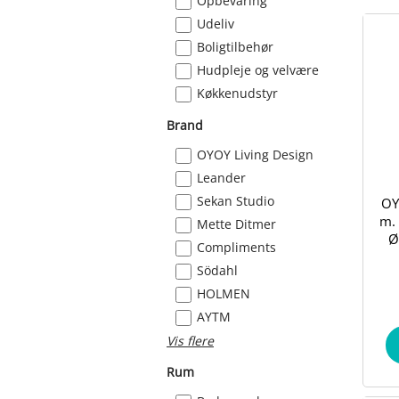
Opbevaring
Udeliv
Boligtilbehør
Hudpleje og velvære
Køkkenudstyr
Brand
OYOY Living Design
Leander
Sekan Studio
OY
m. 
Mette Ditmer
Ø
Compliments
Södahl
HOLMEN
AYTM
Vis flere
Rum