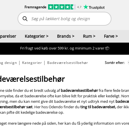
Fremragende
4,7
sparelser
Kategorier
>
Brands
>
Rum
>
Farve
>
Fri fragt ved køb over 599 kr. og minimum 2 varer 📦
og design
│
Kategorier
│
Badeværelsestilbehør
Sortér efter:
eværelsestilbehør
ne side finder du et bredt udvalg af
badeværelsestilbehør
fra flere fede br
fornyelse, da et badeværelse ofte kan blive lidt for praktisk eller kedeligt. 
gning, men du kan nemt give dit badeværelse et nyt udtryk med nyt
badevær
relsestilbehør sæt
. Her hos Odendo finder du
ting til badeværelset,
der ikk
kan pifte dit kedelige badeværelse op.
get mere længere nede på siden, her kan du få yderlig information om vor