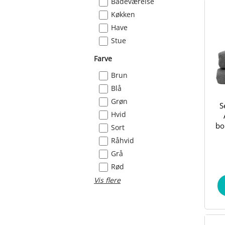
Badeværelse
Køkken
Have
Stue
Farve
Brun
Blå
Grøn
S
Hvid
bo
Sort
Råhvid
Grå
Rød
Vis flere