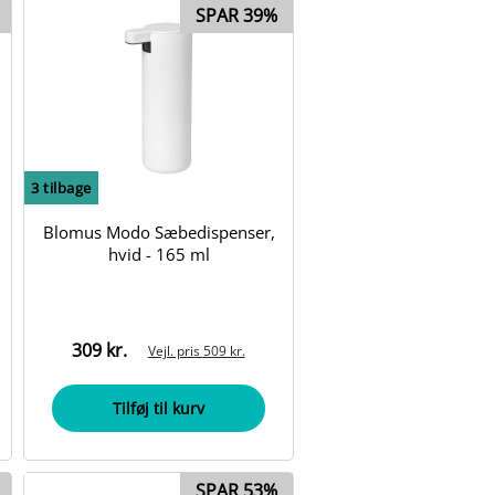
SPAR 39%
3
tilbage
Blomus Modo Sæbedispenser,
hvid - 165 ml
309 kr.
Vejl. pris
509 kr.
Tilføj til kurv
SPAR 53%