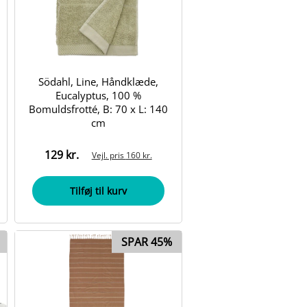
Södahl, Line, Håndklæde,
Eucalyptus, 100 %
Bomuldsfrotté, B: 70 x L: 140
cm
129 kr.
Vejl. pris
160 kr.
Tilføj til kurv
SPAR 45%