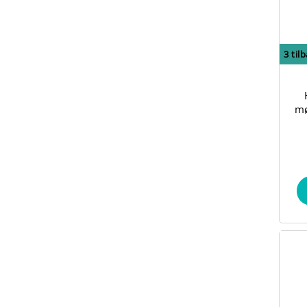
3
til
mø