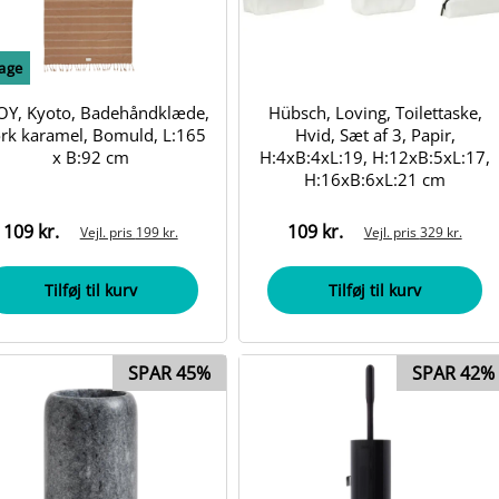
bage
Y, Kyoto, Badehåndklæde,
Hübsch, Loving, Toilettaske,
rk karamel, Bomuld, L:165
Hvid, Sæt af 3, Papir,
x B:92 cm
H:4xB:4xL:19, H:12xB:5xL:17,
H:16xB:6xL:21 cm
109 kr.
109 kr.
Vejl. pris
199 kr.
Vejl. pris
329 kr.
Tilføj til kurv
Tilføj til kurv
SPAR 45%
SPAR 42%