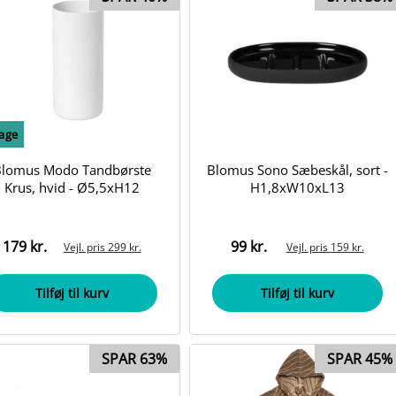
bage
Blomus Modo Tandbørste
Blomus Sono Sæbeskål, sort -
Krus, hvid - Ø5,5xH12
H1,8xW10xL13
179 kr.
99 kr.
Vejl. pris
299 kr.
Vejl. pris
159 kr.
Tilføj til kurv
Tilføj til kurv
SPAR 63%
SPAR 45%