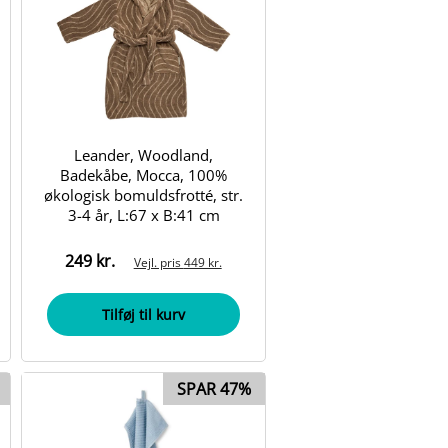
Leander, Woodland,
Badekåbe, Mocca, 100%
økologisk bomuldsfrotté, str.
3-4 år, L:67 x B:41 cm
249 kr.
Vejl. pris
449 kr.
Tilføj til kurv
SPAR 47%