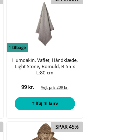
1
tilbage
Humdakin, Vaflet, Håndklæde,
Light Stone, Bomuld, B:55 x
L:80 cm
99 kr.
Vejl. pris
209 kr.
Tilføj til kurv
SPAR 45%