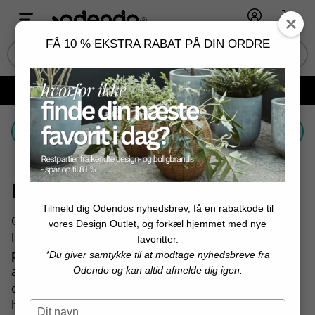
Log ind
Kurv
FÅ 10 % EKSTRA RABAT PÅ DIN ORDRE
Fri fragt ved køb over 599 kr. og minimum 2 varer 📦
Vælg et filter
Puder og plaider
Tilmeld dig Odendos nyhedsbrev, få en rabatkode til
Opdag vores brede udvalg af
puder og plaider
fra en
vores Design Outlet, og forkæl hjemmet med nye
lang række fede brands. Når der nævnes
puder og
favoritter.
plaider,
associeres det med det samme med hyggelige
*Du giver samtykke til at modtage nyhedsbreve fra
aftener, om det er i sofaen, på terrassen eller i sengen,
Odendo og kan altid afmelde dig igen.
det er så spørgsmålet. Gå på jagt i vores udvalg
herunder, og gør det uden at bekymre dig om prisen.
Type