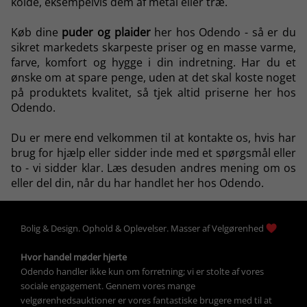
kolde, eksempelvis dem af metal eller træ.
Køb dine
puder og plaider
her hos Odendo - så er du
sikret markedets skarpeste priser og en masse varme,
farve, komfort og hygge i din indretning. Har du et
ønske om at spare penge, uden at det skal koste noget
på produktets kvalitet, så tjek altid priserne her hos
Odendo.
Du er mere end
velkommen til at kontakte os
, hvis har
brug for hjælp eller sidder inde med et spørgsmål eller
to - vi sidder klar. Læs desuden
andres mening om os
eller del din, når du har handlet her hos Odendo.
Bolig &
Design
. 
Ophold &
Oplevelser
. Masser af 
Velgørenhed
Hvor handel møder hjerte
Odendo handler ikke kun om forretning; vi er stolte af vores 
sociale engagement. Gennem vores mange 
velgørenhedsauktioner
 er vores fantastiske brugere med til at 