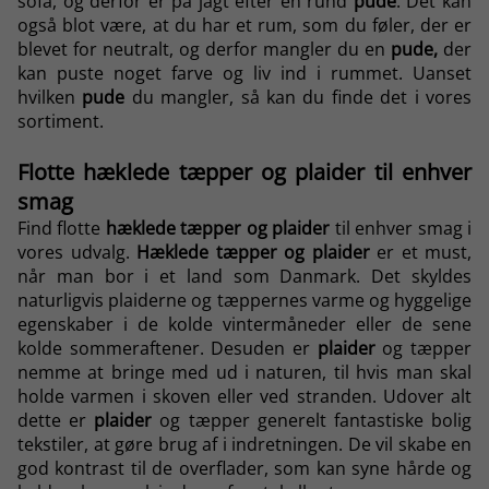
sofa, og derfor er på jagt efter en rund
pude
. Det kan
også blot være, at du har et rum, som du føler, der er
blevet for neutralt, og derfor mangler du en
pude,
der
kan puste noget farve og liv ind i rummet. Uanset
hvilken
pude
du mangler, så kan du finde det i vores
sortiment.
Flotte hæklede tæpper og plaider til enhver
smag
Find flotte
hæklede tæpper og plaider
til enhver smag i
vores udvalg.
Hæklede tæpper og plaider
er et must,
når man bor i et land som Danmark. Det skyldes
naturligvis plaiderne og tæppernes varme og hyggelige
egenskaber i de kolde vintermåneder eller de sene
kolde sommeraftener. Desuden er
plaider
og tæpper
nemme at bringe med ud i naturen, til hvis man skal
holde varmen i skoven eller ved stranden. Udover alt
dette er
plaider
og tæpper generelt fantastiske
bolig
tekstiler
, at gøre brug af i indretningen. De vil skabe en
god kontrast til de overflader, som kan syne hårde og