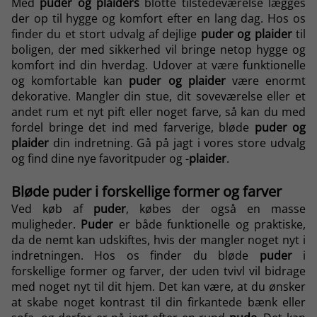
Med
puder og plaiders
blotte tilstedeværelse lægges
der op til hygge og komfort efter en lang dag. Hos os
finder du et stort udvalg af dejlige
puder og plaider
til
boligen, der med sikkerhed vil bringe netop hygge og
komfort ind din hverdag. Udover at være funktionelle
og komfortable kan
puder og plaider
være enormt
dekorative. Mangler din
stue
, dit
soveværelse
eller et
andet rum et nyt pift eller noget farve, så kan du med
fordel bringe det ind med farverige, bløde
puder og
plaider
din indretning. Gå på jagt i vores store udvalg
og find dine nye favoritpuder og -
plaider
.
Bløde puder i forskellige former og farver
Ved køb af
puder
, købes der også en masse
muligheder.
Puder
er både funktionelle og praktiske,
da de nemt kan udskiftes, hvis der mangler noget nyt i
indretningen. Hos os finder du bløde
puder
i
forskellige former og farver, der uden tvivl vil bidrage
med noget nyt til dit hjem. Det kan være, at du ønsker
at skabe noget kontrast til din firkantede bænk eller