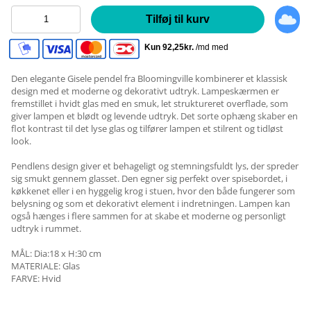
Tilføj til kurv
Den elegante Gisele pendel fra Bloomingville kombinerer et klassisk
design med et moderne og dekorativt udtryk. Lampeskærmen er
fremstillet i hvidt glas med en smuk, let struktureret overflade, som
giver lampen et blødt og levende udtryk. Det sorte ophæng skaber en
flot kontrast til det lyse glas og tilfører lampen et stilrent og tidløst
look.
Pendlens design giver et behageligt og stemningsfuldt lys, der spreder
sig smukt gennem glasset. Den egner sig perfekt over spisebordet, i
køkkenet eller i en hyggelig krog i stuen, hvor den både fungerer som
belysning og som et dekorativt element i indretningen. Lampen kan
også hænges i flere sammen for at skabe et moderne og personligt
udtryk i rummet.
MÅL: Dia:18 x H:30 cm
MATERIALE: Glas
FARVE: Hvid