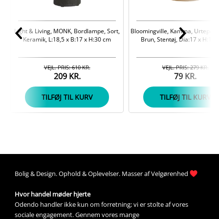
Light & Living, MONK, Bordlampe, Sort,
Bloomingville, Kamma, Urtepotte
Keramik, L:18,5 x B:17 x H:30 cm
Brun, Stentøj, Dia:17 x H:16,
VEJL. PRIS: 610 KR.
VEJL. PRIS: 279 KR.
209 KR.
79 KR.
TILFØJ TIL KURV
TILFØJ TIL KURV
Bolig &
Design
. 
Ophold &
Oplevelser
. Masser af 
Velgørenhed
Hvor handel møder hjerte
Odendo handler ikke kun om forretning; vi er stolte af vores 
sociale engagement. Gennem vores mange 