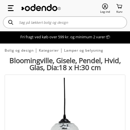
Log ind
Kurv
Fri fragt ved køb over 599 kr. og minimum 2 varer 📦
Bolig og design
│
Kategorier
│
Lamper og belysning
Bloomingville, Gisele, Pendel, Hvid,
Glas, Dia:18 x H:30 cm