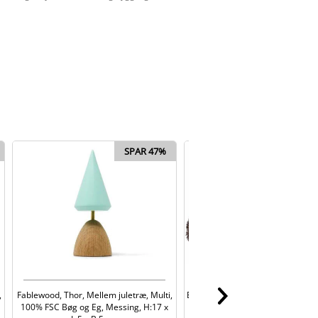
SPAR 47%
SPAR
,
Fablewood, Thor, Mellem juletræ, Multi,
Edelweiss, Naturkugle, Natur, 2 st
100% FSC Bøg og Eg, Messing, H:17 x
Dia:10 cm