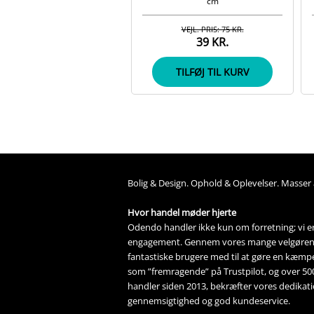
cm
VEJL. PRIS: 75 KR.
39 KR.
TILFØJ TIL KURV
Bolig &
Design
. 
Ophold &
Oplevelser
. Masser 
Hvor handel møder hjerte
Odendo handler ikke kun om forretning; vi er 
engagement. Gennem vores mange 
velgøre
fantastiske brugere med til at gøre en kæmpe 
som ”fremragende” på Trustpilot, og over 5
handler siden 2013, bekræfter vores dedikation
gennemsigtighed og god kundeservice.