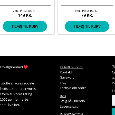
VEJL. PRIS: 500 KR.
VEJL. PRIS: 150 KR.
149 KR.
79 KR.
TILFØJ TIL KURV
TILFØJ TIL KURV
T
af 
Velgørenhed
KUNDESERVICE
G
Kontakt
Gavekort
au
FAQ
i
stolte af vores sociale 
Fortryd din ordre
nhedsauktioner
 er vores 
F
forskel. Vores rating 
B2B
00.000 gennemførte 
Sælg på Odendo
 til kvalitet, 
Lagersalg.com
INFORMATION