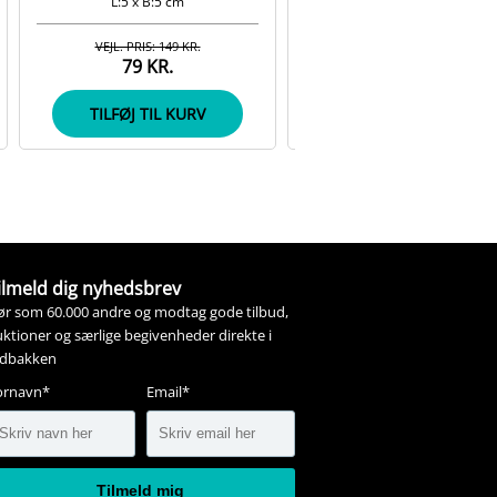
L:5 x B:5 cm
VEJL. PRIS: 149 KR.
VEJL. PRIS: 90 KR.
79 KR.
49 KR.
TILFØJ TIL KURV
TILFØJ TIL KURV
ilmeld dig nyhedsbrev
ør som 60.000 andre og modtag gode tilbud,
ktioner og særlige begivenheder direkte i
ndbakken
ornavn*
Email*
Tilmeld mig