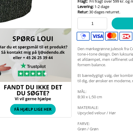
Fragt:
Fri fragt over 599 kr. og
Levering:
1-2 dage
Retur:
30 dages returret.
Den mørkegrønne julesok fra C
tone-i-tone design. Den luksur
et afdæmpet, men raffineret udt
fornem balance.
Et bæredygtigt valg, der kombin
til dig, der ønsker en moderne, 
MÅL:
B:30 x L:50 cm
MATERIALE:
Upcycled velour / Hør
FARVE:
Grøn / Grøn