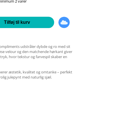
 minimum 2 varer
Tilføj til kurv
ompliments udstråler dybde og ro med sit
iøse velour og den matchende hørkant giver
ryk, hvor tekstur og farvespil skaber en
erer æstetik, kvalitet og omtanke – perfekt
rolig julepynt med naturlig sjæl.