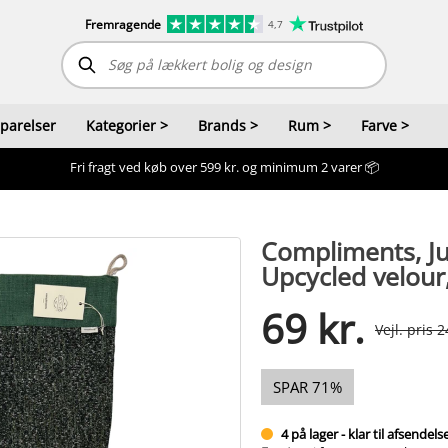
Fremragende
4,7
sparelser
Kategorier
>
Brands
>
Rum
>
Farve
>
Fri fragt ved køb over 599 kr. og minimum 2 varer 📦
Compliments, Ju
Upcycled velour
69 kr.
Vejl. pris 2
SPAR 71%
4 på lager - klar til afsendels