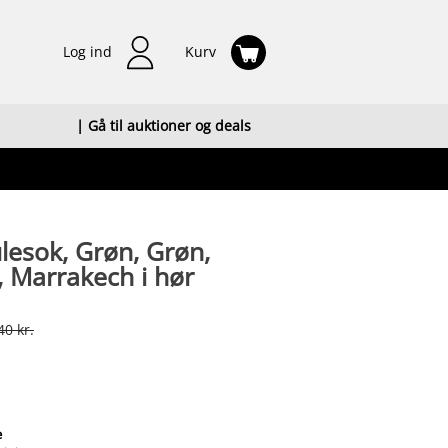
Log ind
Kurv
| Gå til auktioner og deals
lesok, Grøn, Grøn,
, Marrakech i hør
40 kr.
e