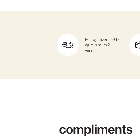
Fri fragt over 599 kr.
og minimum 2
varer.