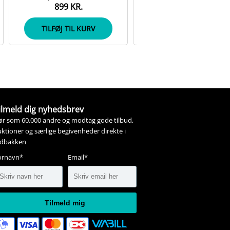
899 KR.
809 KR.
TILFØJ TIL KURV
TILFØJ TIL KURV
ilmeld dig nyhedsbrev
ør som 60.000 andre og modtag gode tilbud,
ktioner og særlige begivenheder direkte i
ndbakken
ornavn*
Email*
Tilmeld mig