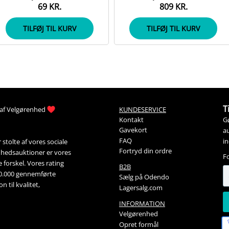
69 KR.
809 KR.
TILFØJ TIL KURV
TILFØJ TIL KURV
T
af 
Velgørenhed
KUNDESERVICE
G
Kontakt
Gavekort
au
FAQ
i
stolte af vores sociale 
Fortryd din ordre
nhedsauktioner
 er vores 
F
forskel. Vores rating 
B2B
00.000 gennemførte 
Sælg på Odendo
 til kvalitet, 
Lagersalg.com
INFORMATION
Velgørenhed
Opret formål