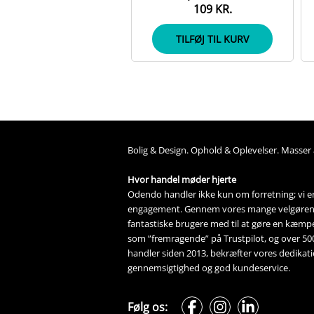
109 KR.
TILFØJ TIL KURV
Bolig &
Design
. 
Ophold &
Oplevelser
. Masser 
Hvor handel møder hjerte
Odendo handler ikke kun om forretning; vi er 
engagement. Gennem vores mange 
velgøre
fantastiske brugere med til at gøre en kæmpe 
som ”fremragende” på Trustpilot, og over 5
handler siden 2013, bekræfter vores dedikation
gennemsigtighed og god kundeservice.
Følg os: