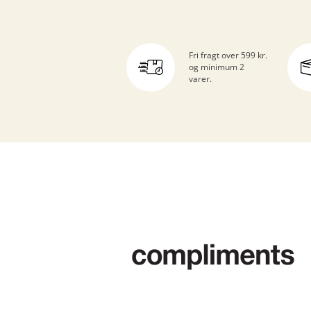
Fri fragt over 599 kr.
og minimum 2
varer.