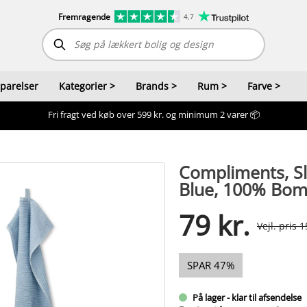
Fremragende
4,7
sparelser
Kategorier
>
Brands
>
Rum
>
Farve
>
Fri fragt ved køb over 599 kr. og minimum 2 varer 📦
Compliments, S
Blue, 100% Bomu
79 kr.
Vejl. pris 1
SPAR 47%
På lager - klar til afsendelse