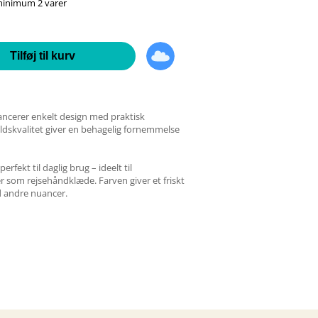
 minimum 2 varer
Tilføj til kurv
ancerer enkelt design med praktisk
ldskvalitet giver en behagelig fornemmelse
rfekt til daglig brug – ideelt til
r som rejsehåndklæde. Farven giver et friskt
 andre nuancer.