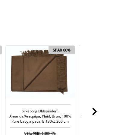
SPAR 60%
SPAR
Silkeborg Uldspinderi,
Silkeborg Uldspinderi, Juta, Pl
Amanda/Arequipa, Plaid, Brun, 100%
Brun/Råhvid, 50% Pure alpaca, 5
Pure baby alpaca, B:130xL:200 cm
merino uld, B:130xL:190c
VEJL. PRIS: 2.250 KR.
VEJL. PRIS: 2.025 KR.