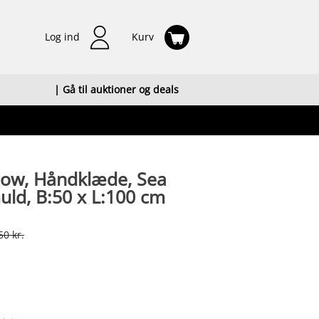
Log ind
Kurv
| Gå til auktioner og deals
low, Håndklæde, Sea
ld, B:50 x L:100 cm
50 kr.