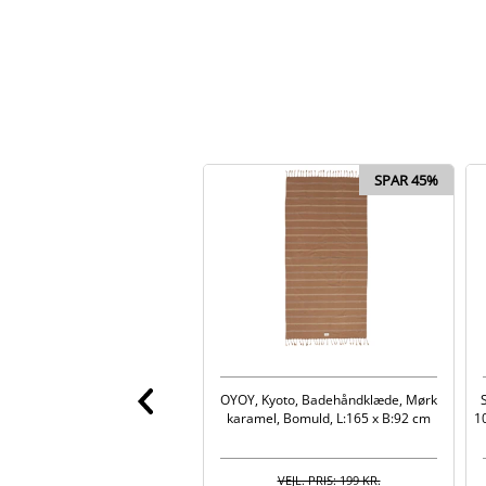
SPAR 45%
OYOY, Kyoto, Badehåndklæde, Mørk
karamel, Bomuld, L:165 x B:92 cm
1
VEJL. PRIS: 199 KR.