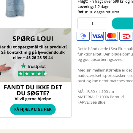
Fragt:
Fri fragt over 599 kr. og
Levering:
1-2 dage
Retur:
30 dages returret.
Dette håndklæde i Sea Blue bal
funktionalitet. Den bløde bomu
og god absorberingsevne.
Med sin mellemstørrelse er det pe
badeværelset, sportstasken elle
pust og kan nemt matches med
MÅL: B:50 x L:100 cm
MATERIALE: 100% Bomuld
FARVE: Sea Blue