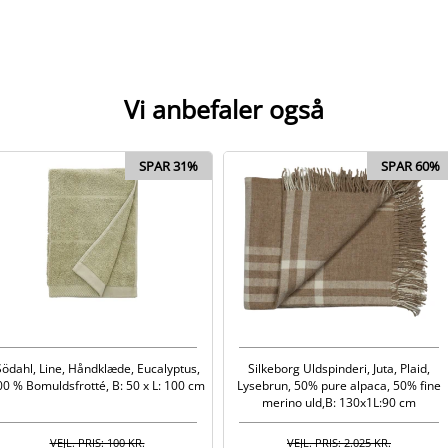
Vi anbefaler også
SPAR 31%
SPAR 60%
Södahl, Line, Håndklæde, Eucalyptus,
Silkeborg Uldspinderi, Juta, Plaid,
00 % Bomuldsfrotté, B: 50 x L: 100 cm
Lysebrun, 50% pure alpaca, 50% fine
merino uld,B: 130x1L:90 cm
VEJL. PRIS: 100 KR.
VEJL. PRIS: 2.025 KR.