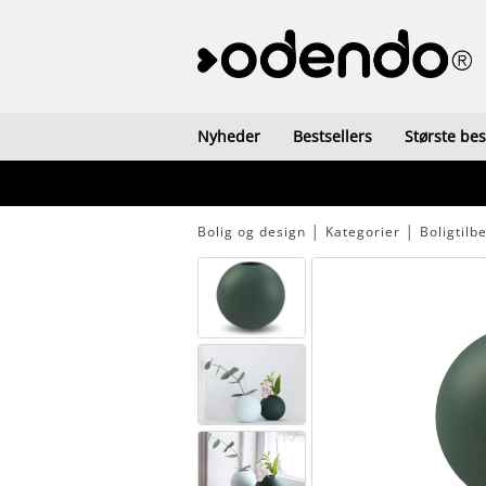
Nyheder
Bestsellers
Største be
Bolig og design
│
Kategorier
│
Boligtilb