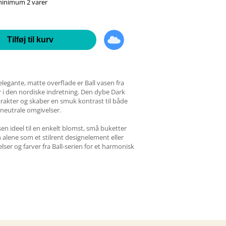
 minimum 2 varer
Tilføj til kurv
legante, matte overflade er Ball vasen fra
r i den nordiske indretning. Den dybe Dark
arakter og skaber en smuk kontrast til både
 neutrale omgivelser.
n ideel til en enkelt blomst, små buketter
 alene som et stilrent designelement eller
er og farver fra Ball-serien for et harmonisk