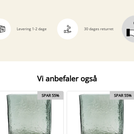
Levering 1-2 dage
30 dages returret
Vi anbefaler også
SPAR 55%
SPAR 55%