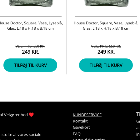
ouse Doctor, Square, Vase, Lyseblå,
House Doctor, Square, Vase, Lyseblå,
Glas, L:18 x H:18 x B:18 cm
Glas, L:18 x H:18 x B:18 cm
VEJL. PRIS: 550 KR.
VEJL. PRIS: 550 KR.
249 KR.
249 KR.
TILFØJ TIL KURV
TILFØJ TIL KURV
T
af 
Velgørenhed
KUNDESERVICE
G
Kontakt
Gavekort
au
FAQ
i
stolte af vores sociale 