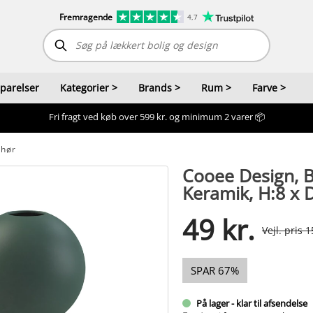
Fremragende
4,7
sparelser
Kategorier
>
Brands
>
Rum
>
Farve
>
Fri fragt ved køb over 599 kr. og minimum 2 varer 📦
ehør
Cooee Design, B
Keramik, H:8 x 
49 kr.
Vejl. pris 1
SPAR 67%
På lager - klar til afsendelse