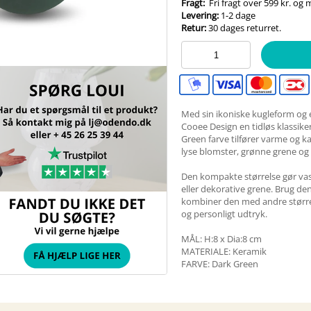
Fragt:
Fri fragt over 599 kr. og
Levering:
1-2 dage
Retur:
30 dages returret.
Med sin ikoniske kugleform og e
Cooee Design en tidløs klassike
Green farve tilfører varme og k
lyse blomster, grønne grene og
Den kompakte størrelse gør vase
eller dekorative grene. Brug den
kombiner den med andre størrels
og personligt udtryk.
MÅL: H:8 x Dia:8 cm
MATERIALE: Keramik
FARVE: Dark Green