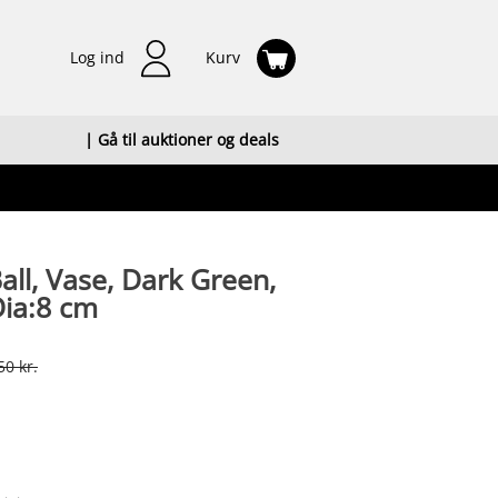
Log ind
Kurv
| Gå til auktioner og deals
all, Vase, Dark Green,
Dia:8 cm
50 kr.