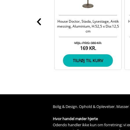
House Doctor, Stada, Lysestage, Antik
H
messing, Aluminium, H:52,5 x Dia:12,5
cm
VEJL. PRIS: 380 KR.
169 KR.
TILFØJ TIL KURV
Bolig &
Design
. 
Ophold &
Oplevelser
. Masser 
Hvor handel møder hjerte
Odendo handler ikke kun om forretning; vi er 