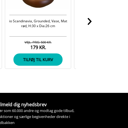
io Scandinavia, Grounded, Vase, Mat
io Scandinavia, Lysestage m. 
rød, H:30 x Dia:26 cm
Mørkegrå, Messing, Glas, H:10
Dia:10 cm
VEJL. PRIS: 500 KR.
VEJL. PRIS: 149 KR.
179 KR.
79 KR.
TILFØJ TIL KURV
TILFØJ TIL KURV
ilmeld dig nyhedsbrev
ør som 60.000 andre og modtag gode tilbud,
ktioner og særlige begivenheder direkte i
ndbakken