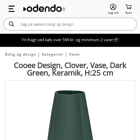
Log ind
Kurv
Fri fragt ved køb over 599 kr. og minimum 2 varer 📦
Bolig og design
│
Kategorier
│
Vaser
Cooee Design, Clover, Vase, Dark
Green, Keramik, H:25 cm