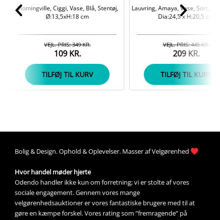
Blomingville, Ciggi, Vase, Blå, Stentøj,
Lauvring, Amaya, Vase, Sort, Ter
Ø:13,5xH:18 cm
Dia:24,5 x H:20,5 cm
VEJL. PRIS: 349 KR.
VEJL. PRIS: 445 KR.
109 KR.
209 KR.
TILFØJ TIL KURV
TILFØJ TIL KURV
Bolig &
Design
. 
Ophold &
Oplevelser
. Masser af 
Velgørenhed
Hvor handel møder hjerte
Odendo handler ikke kun om forretning; vi er stolte af vores 
sociale engagement. Gennem vores mange 
velgørenhedsauktioner
 er vores fantastiske brugere med til at 
gøre en kæmpe forskel. Vores rating som ”fremragende” på 