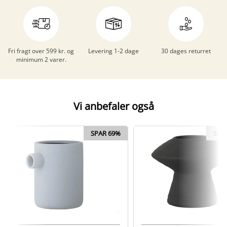
Fri fragt over 599 kr. og
Levering 1-2 dage
30 dages returret
minimum 2 varer.
Vi anbefaler også
SPAR 69%
SPA