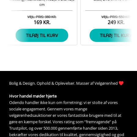
cm
VEJL. PRIS: 380 KR.
VEJL. PRIS: 550 KR.
169 KR.
249 KR.
TILFØJ TIL KURV
TILFØJ TIL KURV
Bolig &
Design
. 
Ophold &
Oplevelser
. Masser af 
Velgørenhed
Hvor handel møder hjerte
Odendo handler ikke kun om forretning; vi er stolte af vores 
sociale engagement. Gennem vores mange 
velgørenhedsauktioner
 er vores fantastiske brugere med til at 
gøre en kæmpe forskel. Vores rating som ”fremragende” på 
Trustpilot, og over 500.000 gennemførte handler siden 2013, 
bekræfter vores dedikation til kvalitet, gennemsigtighed og god 