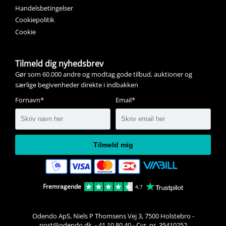
Handelsbetingelser
Cookiepolitik
Cookie
Tilmeld dig nyhedsbrev
Gør som 60.000 andre og modtag gode tilbud, auktioner og
særlige begivenheder direkte i indbakken
Fornavn*
Email*
Tilmeld mig
Fremragende
4,7
Odendo ApS, Niels P Thomsens Vej 3, 7500 Holstebro
-
post@odendo.dk 
-
41 10 80 40
-
Cvr. nr. 35410252