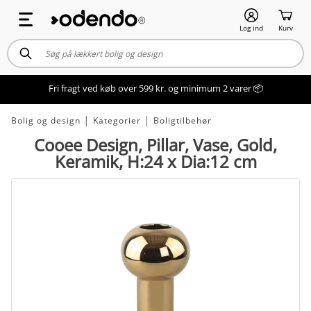
Log ind
Kurv
Fri fragt ved køb over 599 kr. og minimum 2 varer 📦
Bolig og design
│
Kategorier
│
Boligtilbehør
Cooee Design, Pillar, Vase, Gold,
Keramik, H:24 x Dia:12 cm