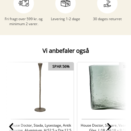
Fri fragt over 599 kr. og
Levering 1-2 dage
30 dages returret
minimum 2 varer.
Vi anbefaler også
SPAR 56%
SPA
House Doctor, Stada, Lysestage, Antik
House Doctor, Square, Vase, Ly
messing, Aluminium, H:52,5 x Dia:12,5
Glas, L:18 x H:18 x B:18 c