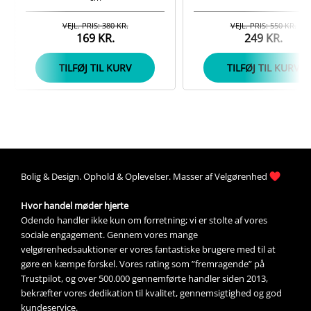
VEJL. PRIS: 380 KR.
VEJL. PRIS: 550 KR.
169 KR.
249 KR.
TILFØJ TIL KURV
TILFØJ TIL KURV
Bolig &
Design
. 
Ophold &
Oplevelser
. Masser af 
Velgørenhed
Hvor handel møder hjerte
Odendo handler ikke kun om forretning; vi er stolte af vores 
sociale engagement. Gennem vores mange 
velgørenhedsauktioner
 er vores fantastiske brugere med til at 
gøre en kæmpe forskel. Vores rating som ”fremragende” på 
Trustpilot, og over 500.000 gennemførte handler siden 2013, 
bekræfter vores dedikation til kvalitet, gennemsigtighed og god 
kundeservice.