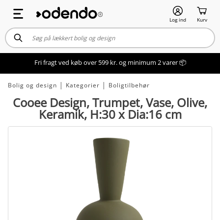
Log ind
Kurv
Fri fragt ved køb over 599 kr. og minimum 2 varer 📦
Bolig og design
│
Kategorier
│
Boligtilbehør
Cooee Design, Trumpet, Vase, Olive,
Keramik, H:30 x Dia:16 cm