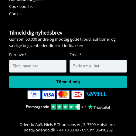
Cookiepolitik
Cookie
Tilmeld dig nyhedsbrev
Gør som 60.000 andre og modtag gode tilbud, auktioner og
særlige begivenheder direkte i indbakken
Fornavn*
Email*
Tilmeld mig
Fremragende
4,7
Odendo ApS, Niels P Thomsens Vej 3, 7500 Holstebro
-
post@odendo.dk 
-
41 10 80 40
-
Cvr. nr. 35410252