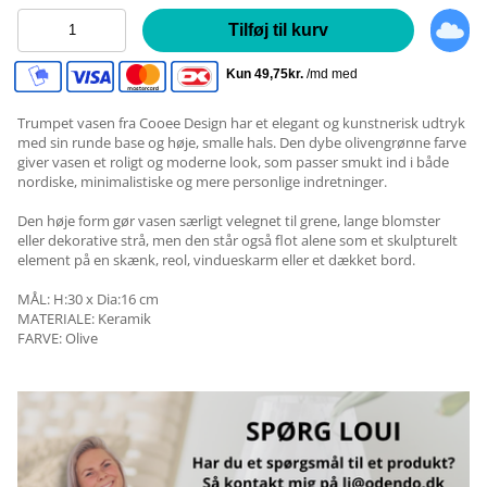
Tilføj til kurv
Trumpet vasen fra Cooee Design har et elegant og kunstnerisk udtryk
med sin runde base og høje, smalle hals. Den dybe olivengrønne farve
giver vasen et roligt og moderne look, som passer smukt ind i både
nordiske, minimalistiske og mere personlige indretninger.
Den høje form gør vasen særligt velegnet til grene, lange blomster
eller dekorative strå, men den står også flot alene som et skulpturelt
element på en skænk, reol, vindueskarm eller et dækket bord.
MÅL: H:30 x Dia:16 cm
MATERIALE: Keramik
FARVE: Olive