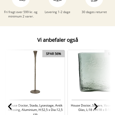
Fri fragt over 599 kr. og
Levering 1-2 dage
30 dages returret
minimum 2 varer.
Vi anbefaler også
SPAR 56%
SPA
House Doctor, Stada, Lysestage, Antik
House Doctor, Square, Vase, Ly
messing, Aluminium, H:52,5 x Dia:12,5
Glas, L:18 x H:18 x B:18 c
cm