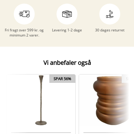
Fri fragt over 599 kr. og
Levering 1-2 dage
30 dages returret
minimum 2 varer.
Vi anbefaler også
SPAR 56%
SPA