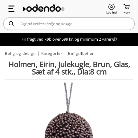
Log ind
Kurv
Fri fragt ved køb over 599 kr. og minimum 2 varer 📦
Bolig og design
│
Kategorier
│
Boligtilbehør
Holmen, Eirin, Julekugle, Brun, Glas,
Sæt af 4 stk., Dia:8 cm