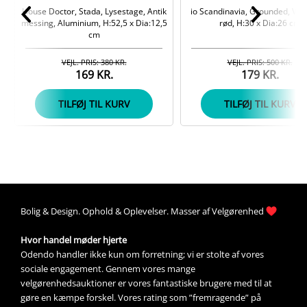
House Doctor, Stada, Lysestage, Antik
io Scandinavia, Grounded, Vas
messing, Aluminium, H:52,5 x Dia:12,5
rød, H:30 x Dia:26 cm
cm
VEJL. PRIS: 380 KR.
VEJL. PRIS: 500 KR.
169 KR.
179 KR.
TILFØJ TIL KURV
TILFØJ TIL KURV
Bolig &
Design
. 
Ophold &
Oplevelser
. Masser af 
Velgørenhed
Hvor handel møder hjerte
Odendo handler ikke kun om forretning; vi er stolte af vores 
sociale engagement. Gennem vores mange 
velgørenhedsauktioner
 er vores fantastiske brugere med til at 
gøre en kæmpe forskel. Vores rating som ”fremragende” på 