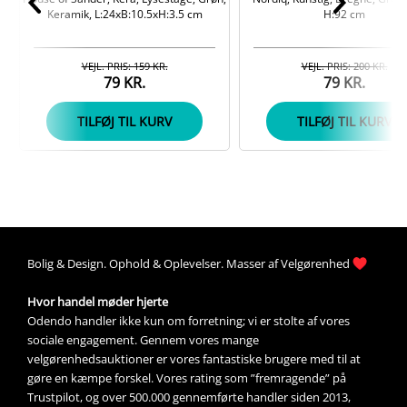
Keramik, L:24xB:10.5xH:3.5 cm
H:92 cm
VEJL. PRIS: 159 KR.
VEJL. PRIS: 200 KR.
79 KR.
79 KR.
TILFØJ TIL KURV
TILFØJ TIL KURV
Bolig &
Design
. 
Ophold &
Oplevelser
. Masser af 
Velgørenhed
Hvor handel møder hjerte
Odendo handler ikke kun om forretning; vi er stolte af vores 
sociale engagement. Gennem vores mange 
velgørenhedsauktioner
 er vores fantastiske brugere med til at 
gøre en kæmpe forskel. Vores rating som ”fremragende” på 
Trustpilot, og over 500.000 gennemførte handler siden 2013, 