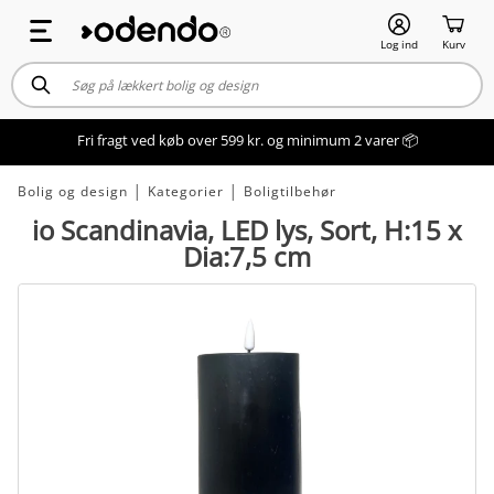
Log ind
Kurv
Fri fragt ved køb over 599 kr. og minimum 2 varer 📦
Bolig og design
│
Kategorier
│
Boligtilbehør
io Scandinavia, LED lys, Sort, H:15 x
Dia:7,5 cm