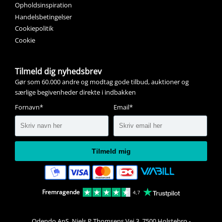
Opholdsinspiration
Handelsbetingelser
Cookiepolitik
Cookie
Tilmeld dig nyhedsbrev
Gør som 60.000 andre og modtag gode tilbud, auktioner og
særlige begivenheder direkte i indbakken
Fornavn*
Email*
Tilmeld mig
Fremragende
4,7
Odendo ApS, Niels P Thomsens Vej 3, 7500 Holstebro
-