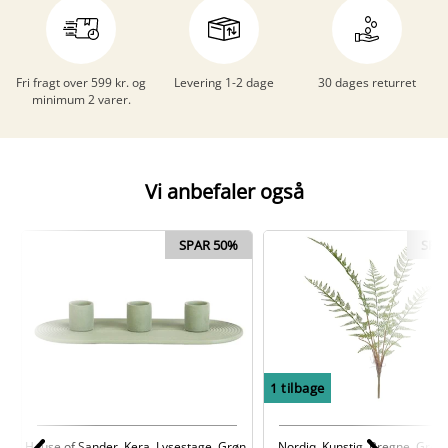
Fri fragt over 599 kr. og
Levering 1-2 dage
30 dages returret
minimum 2 varer.
Vi anbefaler også
SPAR 50%
SPA
1
tilbage
House of Sander, Kera, Lysestage, Grøn,
Nordiq, Kunstig, Bregne, Gren,