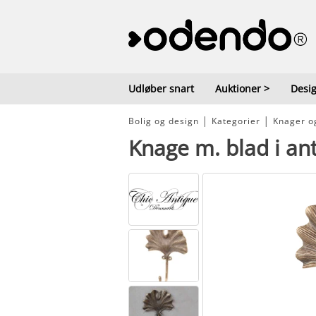
Udløber snart
Auktioner
>
Desig
Bolig og design
│
Kategorier
│
Knager o
Knage m. blad i an