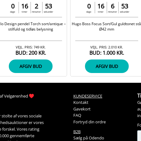
0
16
2
53
0
16
6
53
dage
timer
minutter
sekunder
dage
timer
minutter
sekunder
lo Design pendel Torch sort/antique –
Hugo Boss Focus Sort/Gul guldtonet stå
stilfuld og tidløs belysning
Ø42 mm
VEJL. PRIS:
749 KR.
VEJL. PRIS:
2.010 KR.
BUD:
200 KR.
BUD:
1.000 KR.
AFGIV BUD
AFGIV BUD
T
af 
Velgørenhed
KUNDESERVICE
G
Kontakt
Gavekort
au
FAQ
i
stolte af vores sociale 
Fortryd din ordre
nhedsauktioner
 er vores 
F
forskel. Vores rating 
B2B
00.000 gennemførte 
Sælg på Odendo