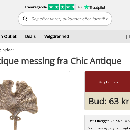
Fremragende
4,7
n Outlet
Deals
Velgørenhed
|
g hylder
tique messing fra Chic Antique
Udløber om:
Bud:
63 kr
Der tillægges 2,95% til v
Sammenlægning af fragt 