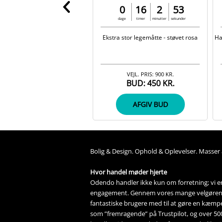
0
16
2
53
dage
timer
minutter
sekunder
Ekstra stor legemåtte - støvet rosa
Ha
VEJL. PRIS:
900 KR.
BUD:
450 KR.
AFGIV BUD
Bolig &
Design
. 
Ophold &
Oplevelser
. Masser 
Hvor handel møder hjerte
Odendo handler ikke kun om forretning; vi er 
engagement. Gennem vores mange 
velgøre
fantastiske brugere med til at gøre en kæmpe 
som ”fremragende” på Trustpilot, og over 5