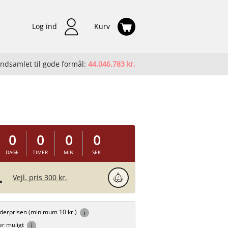
Log ind
Kurv
Indsamlet til gode formål:
44.046.783 kr.
0
0
0
0
DAGE
TIMER
MIN
SEK
.
Vejl. pris 300 kr.
inderprisen (minimum 10 kr.)
er muligt