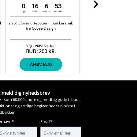
0
16
6
53
0
16
8
53
dage
timer
minutter
sekunder
dage
timer
minutter
sekunder
l
2 stk. Clover urtepotter i mud keramik
Daria-Bordeaux plaid i råhvid og
fra Cooee Design
100% uld fra Silkeborg Uldspi
VEJL. PRIS:
680 KR.
VEJL. PRIS:
1.500 KR.
BUD:
200 KR.
BUD:
459 KR.
AFGIV BUD
AFGIV BUD
ilmeld dig nyhedsbrev
ør som 60.000 andre og modtag gode tilbud,
ktioner og særlige begivenheder direkte i
ndbakken
ornavn*
Email*