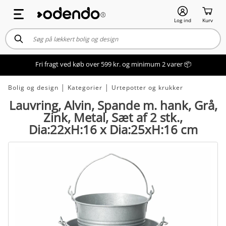
Log ind
Kurv
Fri fragt ved køb over 599 kr. og minimum 2 varer 📦
Bolig og design
│
Kategorier
│
Urtepotter og krukker
Lauvring, Alvin, Spande m. hank, Grå,
Zink, Metal, Sæt af 2 stk.,
Dia:22xH:16 x Dia:25xH:16 cm