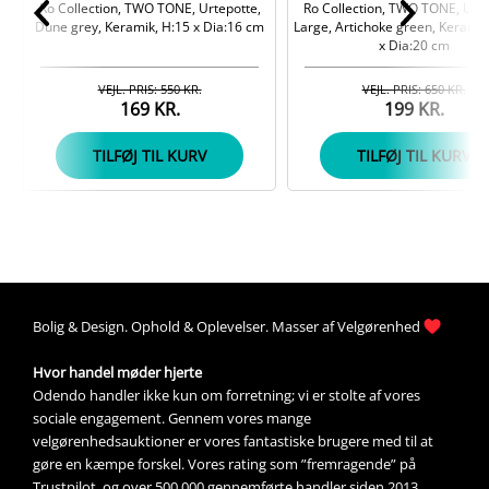
Ro Collection, TWO TONE, Urtepotte,
Ro Collection, TWO TONE, Urte
Dune grey, Keramik, H:15 x Dia:16 cm
Large, Artichoke green, Keramik
x Dia:20 cm
VEJL. PRIS: 550 KR.
VEJL. PRIS: 650 KR.
169 KR.
199 KR.
TILFØJ TIL KURV
TILFØJ TIL KURV
Bolig &
Design
. 
Ophold &
Oplevelser
. Masser af 
Velgørenhed
Hvor handel møder hjerte
Odendo handler ikke kun om forretning; vi er stolte af vores 
sociale engagement. Gennem vores mange 
velgørenhedsauktioner
 er vores fantastiske brugere med til at 
gøre en kæmpe forskel. Vores rating som ”fremragende” på 
Trustpilot, og over 500.000 gennemførte handler siden 2013, 