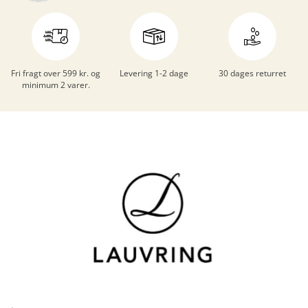
Fri fragt over 599 kr. og
Levering 1-2 dage
30 dages returret
minimum 2 varer.