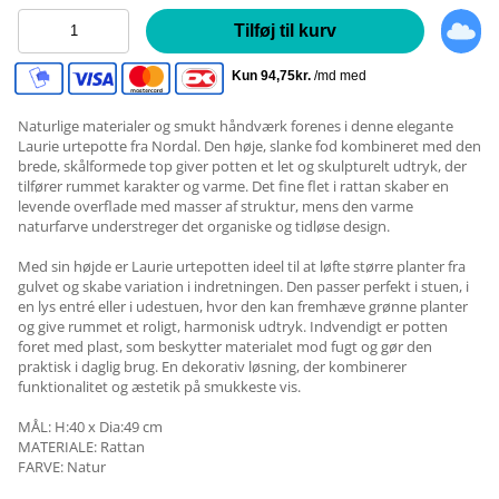
Tilføj til kurv
Naturlige materialer og smukt håndværk forenes i denne elegante
Laurie urtepotte fra Nordal. Den høje, slanke fod kombineret med den
brede, skålformede top giver potten et let og skulpturelt udtryk, der
tilfører rummet karakter og varme. Det fine flet i rattan skaber en
levende overflade med masser af struktur, mens den varme
naturfarve understreger det organiske og tidløse design.
Med sin højde er Laurie urtepotten ideel til at løfte større planter fra
gulvet og skabe variation i indretningen. Den passer perfekt i stuen, i
en lys entré eller i udestuen, hvor den kan fremhæve grønne planter
og give rummet et roligt, harmonisk udtryk. Indvendigt er potten
foret med plast, som beskytter materialet mod fugt og gør den
praktisk i daglig brug. En dekorativ løsning, der kombinerer
funktionalitet og æstetik på smukkeste vis.
MÅL: H:40 x Dia:49 cm
MATERIALE: Rattan
FARVE: Natur