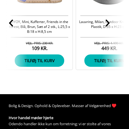
OYOY, Mini, Kufferter, Friends in the
Lauvring, Milan, Outdoor Krukk
forest, Blå, Brun, Sæt af 2 stk., L:25,5 x
Plastik, D:55 x H:23 cm
B:18 x H:8,5 cm
VEJL. PRIS: 230 KR.
VEJL. PRIS: 1.199 KR.
109 KR.
449 KR.
TILFØJ TIL KURV
TILFØJ TIL KURV
Bolig &
Design
. 
Ophold &
Oplevelser
. Masser af 
Velgørenhed
Hvor handel møder hjerte
Odendo handler ikke kun om forretning; vi er stolte af vores 