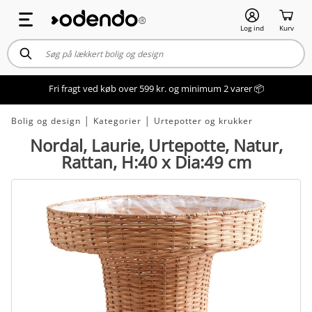
Log ind
Kurv
Fri fragt ved køb over 599 kr. og minimum 2 varer 📦
Bolig og design
│
Kategorier
│
Urtepotter og krukker
Nordal, Laurie, Urtepotte, Natur,
Rattan, H:40 x Dia:49 cm