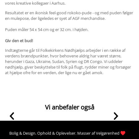
vores kreative kollegaer i Aarhus.
Resultatet er en ikonisk feel-good rokoko-pude - og med puden følger
en mulepose, der ligeledes er syet af AGF merchandise.
Puden måler 54 x 54 cm og er 32 cm. i højden.
Giv den et bud!
Indtægterne går til Folkekirkens Nødhjælps arbejder i en række af
verdens brændpunkter, hvor behovene aldrig har været større,
herunder i Gaza, Ukraine, Sudan, Syrien og DR Congo. Vi uddeler
nødhjælp, giver beskyttelse til folk på flugt, rydder miner og forsøger
at hjælpe ofre for en verden, der lige nu er gået amok.
Vi anbefaler også
Bolig &
Design
. 
Ophold &
Oplevelser
. Masser af 
Velgørenhed