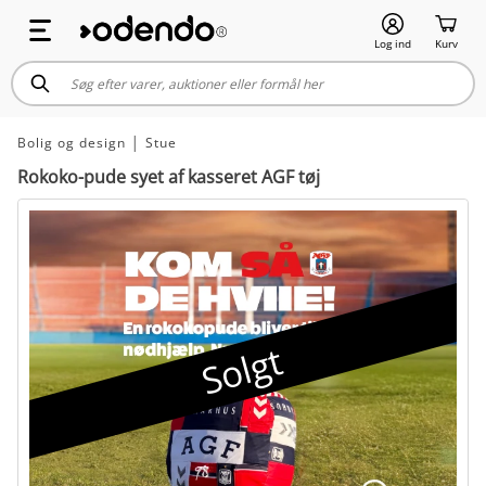
Log ind
Kurv
Bolig og design
│
Stue
Rokoko-pude syet af kasseret AGF tøj
Solgt