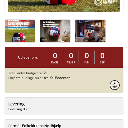
0
0
0
0
Udløber om:
DAGE
TIMER
MIN
SEK
Total antal budgivere:
21
Højeste bud lige nu er fra
Kai Pedersen
Levering
Levering 0 kr.
Formål:
Folkekirkens Nødhjælp