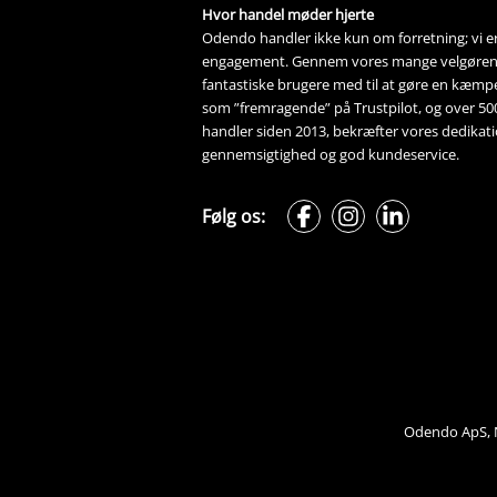
Hvor handel møder hjerte
Odendo handler ikke kun om forretning; vi er 
engagement. Gennem vores mange 
velgøre
fantastiske brugere med til at gøre en kæmpe 
som ”fremragende” på Trustpilot, og over 5
handler siden 2013, bekræfter vores dedikation
gennemsigtighed og god kundeservice.
Følg os:
Odendo ApS, N