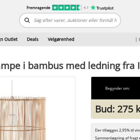
Fremragende
4,7
n Outlet
Deals
Velgørenhed
|
pe i bambus med ledning fra I
Begynder om:
Bud:
275 k
Der tillægges 2,95% til v
Sammenlægning af fragt 