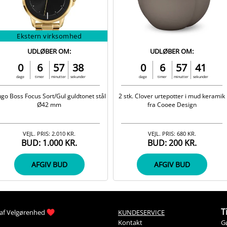
Ekstern virksomhed
UDLØBER OM:
UDLØBER OM:
0
6
57
37
0
6
57
41
dage
timer
minutter
sekunder
dage
timer
minutter
sekunder
go Boss Focus Sort/Gul guldtonet stål
2 stk. Clover urtepotter i mud keramik
Ø42 mm
fra Cooee Design
VEJL. PRIS:
2.010 KR.
VEJL. PRIS:
680 KR.
BUD:
1.000 KR.
BUD:
200 KR.
AFGIV BUD
AFGIV BUD
T
af 
Velgørenhed
KUNDESERVICE
G
Kontakt