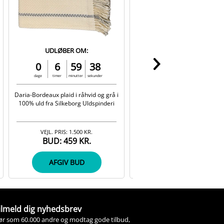
UDLØBER OM:
UDLØBER OM:
0
6
59
37
0
6
59
37
dage
timer
minutter
sekunder
dage
timer
minutter
sekunder
Daria-Bordeaux plaid i råhvid og grå i
Lykke Three lysestage i sort met
100% uld fra Silkeborg Uldspinderi
Cooee Design
VEJL. PRIS:
1.500 KR.
VEJL. PRIS:
610 KR.
BUD:
459 KR.
BUD:
190 KR.
AFGIV BUD
AFGIV BUD
ilmeld dig nyhedsbrev
ør som 60.000 andre og modtag gode tilbud,