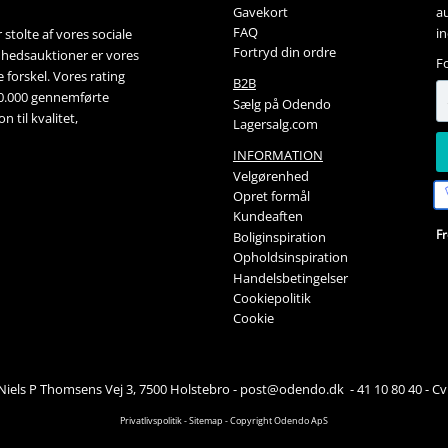
Gavekort
au
FAQ
i
stolte af vores sociale 
Fortryd din ordre
nhedsauktioner
 er vores 
F
forskel. Vores rating 
B2B
00.000 gennemførte 
Sælg på Odendo
 til kvalitet, 
Lagersalg.com
INFORMATION
Velgørenhed
Opret formål
Kundeaften
F
Boliginspiration
Opholdsinspiration
Handelsbetingelser
Cookiepolitik
Cookie
iels P Thomsens Vej 3, 7500 Holstebro
-
post@odendo.dk 
-
41 10 80 40
-
Cv
Privatlivspolitik
-
Sitemap
-
Copyright Odendo ApS