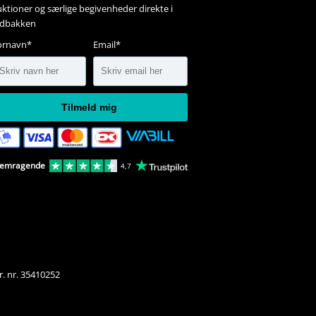
ktioner og særlige begivenheder direkte i
ndbakken
ornavn*
Email*
Tilmeld mig
remragende
4,7
r. nr. 35410252