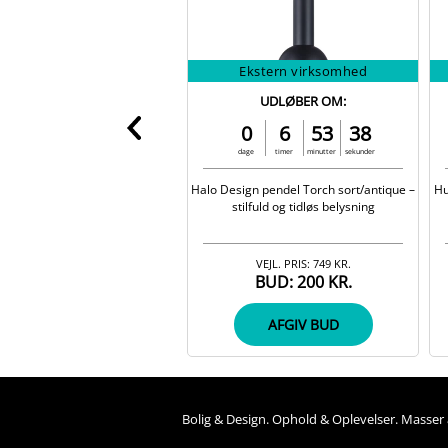
Ekstern virksomhed
UDLØBER OM:
0
6
53
38
dage
timer
minutter
sekunder
Halo Design pendel Torch sort/antique –
Hu
stilfuld og tidløs belysning
VEJL. PRIS:
749 KR.
BUD:
200 KR.
AFGIV BUD
Bolig &
Design
. 
Ophold &
Oplevelser
. Masser 