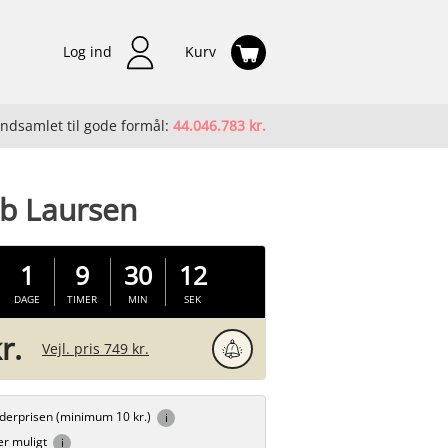
Log ind
Kurv
Indsamlet til gode formål:
44.046.783 kr.
b Laursen
1
9
30
12
DAGE
TIMER
MIN
SEK
r.
Vejl. pris 749 kr.
inderprisen (minimum 10 kr.)
er muligt