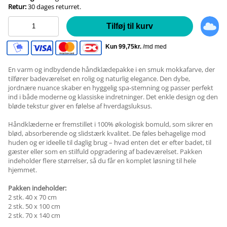
Retur:
30 dages returret.
Tilføj til kurv
En varm og indbydende håndklædepakke i en smuk mokkafarve, der
tilfører badeværelset en rolig og naturlig elegance. Den dybe,
jordnære nuance skaber en hyggelig spa-stemning og passer perfekt
ind i både moderne og klassiske indretninger. Det enkle design og den
bløde tekstur giver en følelse af hverdagsluksus.
Håndklæderne er fremstillet i 100% økologisk bomuld, som sikrer en
blød, absorberende og slidstærk kvalitet. De føles behagelige mod
huden og er ideelle til daglig brug – hvad enten det er efter badet, til
gæster eller som en stilfuld opgradering af badeværelset. Pakken
indeholder flere størrelser, så du får en komplet løsning til hele
hjemmet.
Pakken indeholder:
2 stk. 40 x 70 cm
2 stk. 50 x 100 cm
2 stk. 70 x 140 cm