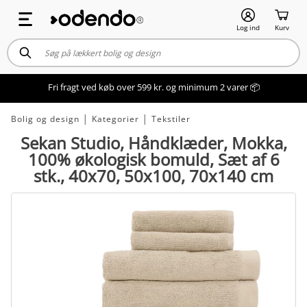
Log ind
Kurv
Fri fragt ved køb over 599 kr. og minimum 2 varer 📦
Bolig og design
│
Kategorier
│
Tekstiler
Sekan Studio, Håndklæder, Mokka,
100% økologisk bomuld, Sæt af 6
stk., 40x70, 50x100, 70x140 cm