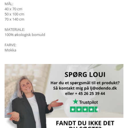
MÅL:
40 x 70 cm
50 x 100 cm
70 x 140 cm
MATERIALE:
100% økologisk bomuld
FARVE:
Mokka