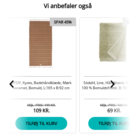
Vi anbefaler også
SPAR 45%
SPA
OYOY, Kyoto, Badehåndklæde, Mørk
Södahl, Line, Håndklæde, Eucal
karamel, Bomuld, L:165 x B:92 cm
100 % Bomuldsfrotté, B: 50 x L:
VEJL. PRIS: 199 KR.
VEJL. PRIS: 100 KR.
109 KR.
69 KR.
TILFØJ TIL KURV
TILFØJ TIL KURV