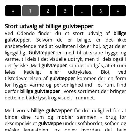
«
1
2
3
...
6
»
Stort udvalg af billige gulvtæpper
Ved Odendo finder du et stort udvalg af
billige
gulvtæpper
. Selvom de er billige, er det ikke
ensbetydende med at kvaliteten ikke er høj, og at de er
ligegyldig.
Gulvtæpper
er med til at skabe hygge og
varme, til dels i det visuelle udtryk, men til dels også i
det fysiske. Med
gulvtæpper
kan det undgås, at et rum
føles kedeligt eller udtryksløs. Blot ved
tilstedeværelsen af
gulvtæpper
kommer der en form
for hygge, varme og personlighed ind i et rum. Find
derfor
billige
gulvtæpper
i vores sortiment der bringer
dette ind både fysisk og visuelt i rummet.
Med vores
billige
gulvtæpper
får du mulighed for at
binde dine rum og møbler sammen - brug for
eksempelvis et
gulvtæppe
under sofabordet, sofaen og
måske lænestolen, og oplev hvordan det hele