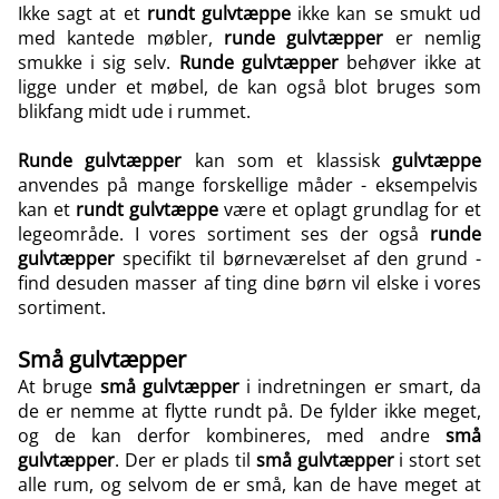
Ikke sagt at et
rundt gulvtæppe
ikke kan se smukt ud
med kantede møbler,
runde gulvtæpper
er nemlig
smukke i sig selv.
Runde gulvtæpper
behøver ikke at
ligge under et møbel, de kan også blot bruges som
blikfang midt ude i rummet.
Runde gulvtæpper
kan som et klassisk
gulvtæppe
anvendes på mange forskellige måder - eksempelvis
kan et
rundt
gulvtæppe
være et oplagt grundlag for et
legeområde. I vores sortiment ses der også
runde
gulvtæpper
specifikt til børneværelset af den grund -
find desuden masser af
ting dine børn vil elske
i vores
sortiment.
Små gulvtæpper
At bruge
små gulvtæpper
i indretningen er smart, da
de er nemme at flytte rundt på. De fylder ikke meget,
og de kan derfor kombineres, med andre
små
gulvtæpper
. Der er plads til
små gulvtæpper
i stort set
alle rum, og selvom de er små, kan de have meget at