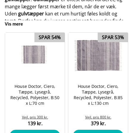
mange lægger først mærke til dem, når de er væk.
Uden
gulvtæpper
kan et rum hurtigt føles koldt og
tomt. Derfor kan du i vores sortiment herunder finde
Vis mere
lige det
gulvtæppe
, som du mangler til at udfylde og
færdiggøre din indretning.
SPAR 54%
SPAR 53%
Hvis du mangler mere information om
gulvtæpper
, kan
du længere nede på siden finde og få mere viden og
information om vores
gulvtæpper
her hos Odendo.
House Doctor, Ciero,
House Doctor, Ciero,
Tæppe, Lysegrå,
Tæppe, Lysegrå,
Recycled, Polyester, B:50
Recycled, Polyester, B:85
x L:70 cm
x L:130 cm
Vejl. pris
300 kr.
Vejl. pris
800 kr.
139 kr.
379 kr.