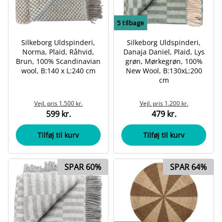
5
tilbage
Silkeborg Uldspinderi,
Silkeborg Uldspinderi,
Norma, Plaid, Råhvid,
Danaja Daniel, Plaid, Lys
Brun, 100% Scandinavian
grøn, Mørkegrøn, 100%
wool, B:140 x L:240 cm
New Wool, B:130xL:200
cm
Vejl. pris
1.500 kr.
Vejl. pris
1.200 kr.
599 kr.
479 kr.
Tilføj til kurv
Tilføj til kurv
SPAR 60%
SPAR 64%