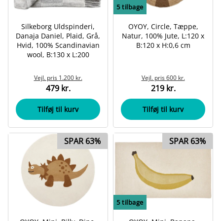
5
tilbage
Silkeborg Uldspinderi,
OYOY, Circle, Tæppe,
Danaja Daniel, Plaid, Grå,
Natur, 100% Jute, L:120 x
Hvid, 100% Scandinavian
B:120 x H:0,6 cm
wool, B:130 x L:200
Vejl. pris
1.200 kr.
Vejl. pris
600 kr.
479 kr.
219 kr.
Tilføj til kurv
Tilføj til kurv
SPAR 63%
SPAR 63%
5
tilbage