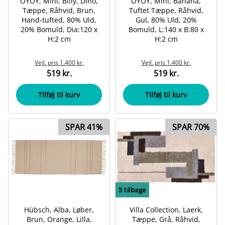
OYOY, Mini, Billy, Dino,
OYOY, Mini, Banana,
Tæppe, Råhvid, Brun,
Tuftet Tæppe, Råhvid,
Hand-tufted, 80% Uld,
Gul, 80% Uld, 20%
20% Bomuld, Dia:120 x
Bomuld, L:140 x B:80 x
H:2 cm
H:2 cm
Vejl. pris
1.400 kr.
Vejl. pris
1.400 kr.
519 kr.
519 kr.
Tilføj til kurv
Tilføj til kurv
SPAR 41%
SPAR 70%
5
tilbage
Hübsch, Alba, Løber,
Villa Collection, Laerk,
Brun, Orange, Lilla,
Tæppe, Grå, Råhvid,