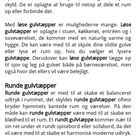
skyld. De er oplagte at bruge til netop at dele et rum
op eller forbinde det.
Med
løse gulvtæpper
er mulighederne mange.
Løse
gulvtæpper
er oplagte i stuen, køkkenet, entréen og i
soveværelset, de kommer med en naturlig varme og
hygge. De kan være med til at skjule dine slidte gulve
eller lyse et rum op, hvis du vælger et lysere
gulvtæppe
. Derudover kan
løse gulvtæpper
lægge op
til sjov og leg på gulvet både på børneværelset, men
også hvor det ellers vil være belejligt.
Runde gulvtæpper
Runde gulvtæpper
er med til at skabe et balanceret
udtryk i rummet, det skyldes
runde gulvtæpper
oftest
bryder hjemmets kantede rum og værelser. På den
måde kan
runde gulvtæpper
være med til at skabe en
blødhed til et rum. Et
rundt gulvtæppe
kommer især til
sin ret under et rundt spisebord eller sofabord, da det
vil være med til at skabe et harmonisk moderne udtryk.