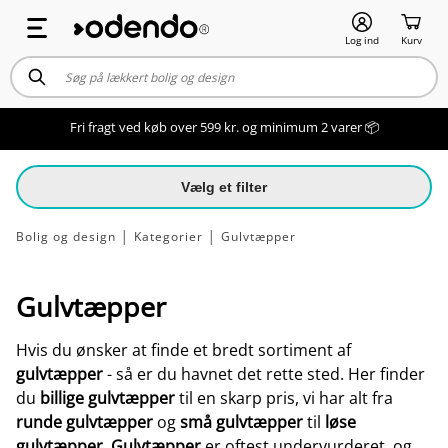
Log ind
Kurv
Fri fragt ved køb over 599 kr. og minimum 2 varer 📦
Vælg et filter
Bolig og design
│
Kategorier
│
Gulvtæpper
Gulvtæpper
Hvis du ønsker at finde et bredt sortiment af
gulvtæpper
- så er du havnet det rette sted. Her finder
du
billige
gulvtæpper
til en skarp pris, vi har alt fra
runde gulvtæpper
og
små gulvtæpper
til
løse
gulvtæpper
.
Gulvtæpper
er oftest undervurderet, og