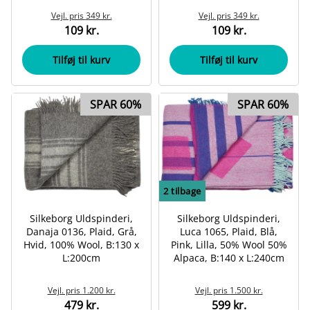
Vejl. pris
349 kr.
Vejl. pris
349 kr.
109 kr.
109 kr.
Tilføj til kurv
Tilføj til kurv
SPAR 60%
SPAR 60%
2
tilbage
Silkeborg Uldspinderi,
Silkeborg Uldspinderi,
Danaja 0136, Plaid, Grå,
Luca 1065, Plaid, Blå,
Hvid, 100% Wool, B:130 x
Pink, Lilla, 50% Wool 50%
L:200cm
Alpaca, B:140 x L:240cm
Vejl. pris
1.200 kr.
Vejl. pris
1.500 kr.
479 kr.
599 kr.