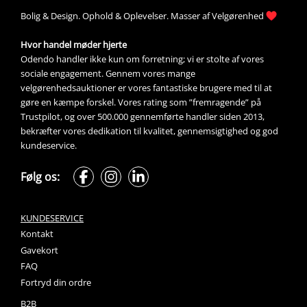
Bolig &
Design
. 
Ophold &
Oplevelser
. Masser af 
Velgørenhed
Hvor handel møder hjerte
Odendo handler ikke kun om forretning; vi er stolte af vores 
sociale engagement. Gennem vores mange 
velgørenhedsauktioner
 er vores fantastiske brugere med til at 
gøre en kæmpe forskel. Vores rating som ”fremragende” på 
Trustpilot, og over 500.000 gennemførte handler siden 2013, 
bekræfter vores dedikation til kvalitet, gennemsigtighed og god 
kundeservice.
Følg os:
KUNDESERVICE
Kontakt
Gavekort
FAQ
Fortryd din ordre
B2B