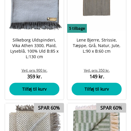
5
tilbage
Silkeborg Uldspinderi,
Lene Bjerre, Strissie,
Vika Athen 3300, Plaid,
Tæppe, Grå, Natur, Jute,
Lyseblå, 100% Uld B:85 x
L:90 x B:60 cm
L:130 cm
Vejl. pris
900 kr.
Vejl. pris
350 kr.
359 kr.
149 kr.
Tilføj til kurv
Tilføj til kurv
SPAR 60%
SPAR 60%