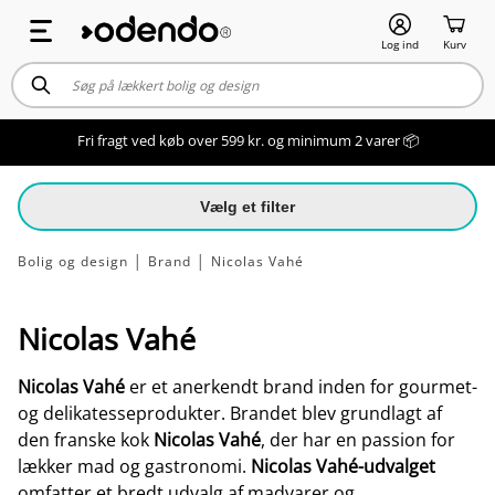
Log ind
Kurv
Fri fragt ved køb over 599 kr. og minimum 2 varer 📦
Vælg et filter
Bolig og design
│
Brand
│
Nicolas Vahé
Nicolas Vahé
Nicolas Vahé
er et anerkendt brand inden for gourmet-
og delikatesseprodukter. Brandet blev grundlagt af
den franske kok
Nicolas Vahé
, der har en passion for
lækker mad og gastronomi.
Nicolas Vahé-udvalget
omfatter et bredt udvalg af madvarer og