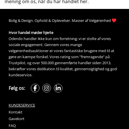
mening
om os, når du har handlet her.
Bolig &
Design
. 
Ophold &
Oplevelser
. Masser af 
Velgørenhed
Hvor handel møder hjerte
Odendo handler ikke kun om forretning; vi er stolte af vores 
sociale engagement. Gennem vores mange 
velgørenhedsauktioner
 er vores fantastiske brugere med til at 
gøre en kæmpe forskel. Vores rating som ”fremragende” på 
Trustpilot, og over 500.000 gennemførte handler siden 2013, 
bekræfter vores dedikation til kvalitet, gennemsigtighed og god 
kundeservice.
Følg os:
KUNDESERVICE
Kontakt
Gavekort
FAQ