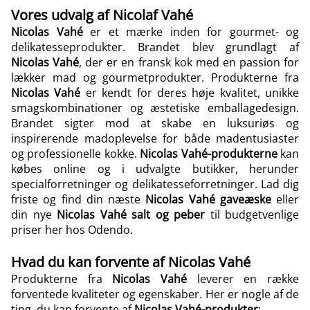
Vores udvalg af Nicolaf Vahé
Nicolas Vahé
er et mærke inden for gourmet- og
delikatesseprodukter. Brandet blev grundlagt af
Nicolas Vahé
, der er en fransk kok med en passion for
lækker mad og gourmetprodukter. Produkterne fra
Nicolas Vahé
er kendt for deres høje kvalitet, unikke
smagskombinationer og æstetiske emballagedesign.
Brandet sigter mod at skabe en luksuriøs og
inspirerende madoplevelse for både madentusiaster
og professionelle kokke.
Nicolas Vahé-produkterne
kan
købes online og i udvalgte butikker, herunder
specialforretninger og delikatesseforretninger. Lad dig
friste og find din næste
Nicolas Vahé gaveæske
eller
din nye
Nicolas Vahé salt og peber
til budgetvenlige
priser her hos Odendo.
Hvad du kan forvente af Nicolas Vahé
Produkterne fra
Nicolas Vahé
leverer en række
forventede kvaliteter og egenskaber. Her er nogle af de
ting, du kan forvente af
Nicolas Vahé-produkter
: