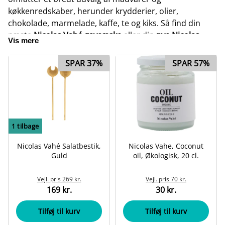
køkkenredskaber, herunder krydderier, olier,
chokolade, marmelade, kaffe, te og kiks. Så find din
næste
Nicolas Vahé gaveæske
eller din
nye Nicolas
Vis mere
Vahé salt og peber
her hos Odendo.
SPAR 37%
SPAR 57%
Vi har som på alle vores andre produkter markedets
skarpeste priser, så find
Nicolas Vahé tilbud
herunder
eller bliver klogere på brandet ved at scrolle ned på
siden.
1
tilbage
Nicolas Vahé Salatbestik,
Nicolas Vahe, Coconut
Guld
oil, Økologisk, 20 cl.
Vejl. pris
269 kr.
Vejl. pris
70 kr.
169 kr.
30 kr.
Tilføj til kurv
Tilføj til kurv