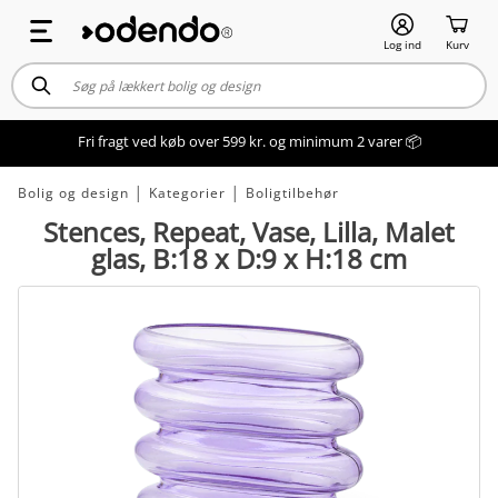
Log ind
Kurv
Fri fragt ved køb over 599 kr. og minimum 2 varer 📦
Bolig og design
│
Kategorier
│
Boligtilbehør
Stences, Repeat, Vase, Lilla, Malet
glas, B:18 x D:9 x H:18 cm