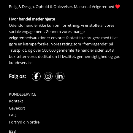
Bolig &
Design
. 
Ophold &
Oplevelser
. Masser af 
Velgørenhed
Hvor handel møder hjerte
Odendo handler ikke kun om forretning; vi er stolte af vores 
sociale engagement. Gennem vores mange 
velgørenhedsauktioner
 er vores fantastiske brugere med til at 
gøre en kæmpe forskel. Vores rating som ”fremragende” på 
Trustpilot, og over 500.000 gennemførte handler siden 2013, 
bekræfter vores dedikation til kvalitet, gennemsigtighed og god 
kundeservice.
Følg os:
KUNDESERVICE
Kontakt
Gavekort
FAQ
Fortryd din ordre
B2B