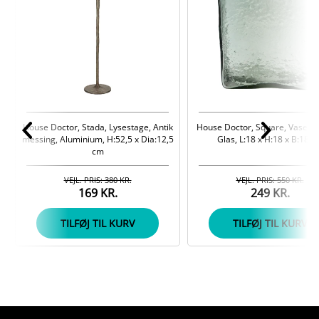
House Doctor, Stada, Lysestage, Antik
House Doctor, Square, Vase, Ly
messing, Aluminium, H:52,5 x Dia:12,5
Glas, L:18 x H:18 x B:18 c
cm
VEJL. PRIS: 380 KR.
VEJL. PRIS: 550 KR.
169 KR.
249 KR.
TILFØJ TIL KURV
TILFØJ TIL KURV