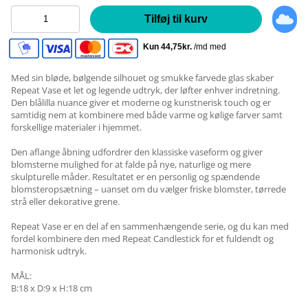
Tilføj til kurv
Med sin bløde, bølgende silhouet og smukke farvede glas skaber
Repeat Vase et let og legende udtryk, der løfter enhver indretning.
Den blålilla nuance giver et moderne og kunstnerisk touch og er
samtidig nem at kombinere med både varme og kølige farver samt
forskellige materialer i hjemmet.
Den aflange åbning udfordrer den klassiske vaseform og giver
blomsterne mulighed for at falde på nye, naturlige og mere
skulpturelle måder. Resultatet er en personlig og spændende
blomsteropsætning – uanset om du vælger friske blomster, tørrede
strå eller dekorative grene.
Repeat Vase er en del af en sammenhængende serie, og du kan med
fordel kombinere den med Repeat Candlestick for et fuldendt og
harmonisk udtryk.
MÅL:
B:18 x D:9 x H:18 cm