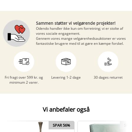
Sammen støtter vi velgørende projekter!
Odendo handler ikke kun om forretning; vi er stolte af
vores sociale engagement.
Gennem vores mange
velgørenhedsauktioner
er vores
fantastiske brugere med til at gøre en kæmpe forskel.
Fri fragt over 599 kr. og
Levering 1-2 dage
30 dages returret
minimum 2 varer.
Vi anbefaler også
SPAR 56%
SPA