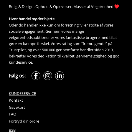
Bolig &
Design
. 
Ophold &
Oplevelser
. Masser af 
Velgørenhed
Hvor handel møder hjerte
Odendo handler ikke kun om forretning; vi er stolte af vores 
sociale engagement. Gennem vores mange 
velgørenhedsauktioner
 er vores fantastiske brugere med til at 
gøre en kæmpe forskel. Vores rating som ”fremragende” på 
Trustpilot, og over 500.000 gennemførte handler siden 2013, 
bekræfter vores dedikation til kvalitet, gennemsigtighed og god 
kundeservice.
Følg os:
KUNDESERVICE
Kontakt
Gavekort
FAQ
Fortryd din ordre
B2B