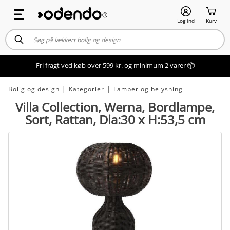
Log ind
Kurv
Fri fragt ved køb over 599 kr. og minimum 2 varer 📦
Bolig og design
│
Kategorier
│
Lamper og belysning
Villa Collection, Werna, Bordlampe,
Sort, Rattan, Dia:30 x H:53,5 cm