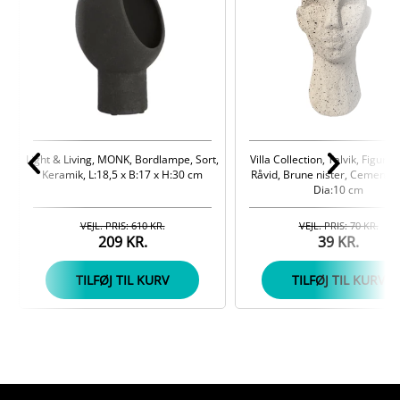
Light & Living, MONK, Bordlampe, Sort,
Villa Collection, Talvik, Figur, 
Keramik, L:18,5 x B:17 x H:30 cm
Råvid, Brune nister, Cement, 
Dia:10 cm
VEJL. PRIS: 610 KR.
VEJL. PRIS: 70 KR.
209 KR.
39 KR.
TILFØJ TIL KURV
TILFØJ TIL KURV