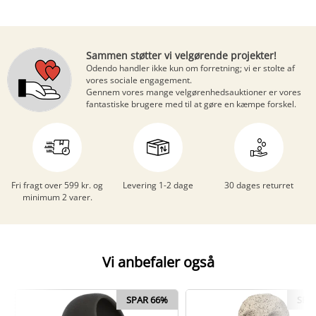
Sammen støtter vi velgørende projekter!
Odendo handler ikke kun om forretning; vi er stolte af
vores sociale engagement.
Gennem vores mange
velgørenhedsauktioner
er vores
fantastiske brugere med til at gøre en kæmpe forskel.
Fri fragt over 599 kr. og
Levering 1-2 dage
30 dages returret
minimum 2 varer.
Vi anbefaler også
SPAR 66%
SPA