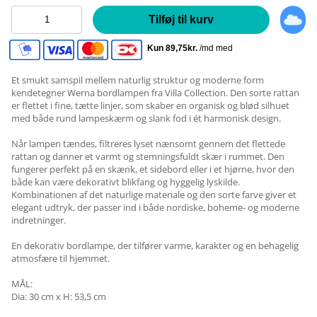
Tilføj til kurv
Et smukt samspil mellem naturlig struktur og moderne form
kendetegner Werna bordlampen fra Villa Collection. Den sorte rattan
er flettet i fine, tætte linjer, som skaber en organisk og blød silhuet
med både rund lampeskærm og slank fod i ét harmonisk design.
Når lampen tændes, filtreres lyset nænsomt gennem det flettede
rattan og danner et varmt og stemningsfuldt skær i rummet. Den
fungerer perfekt på en skænk, et sidebord eller i et hjørne, hvor den
både kan være dekorativt blikfang og hyggelig lyskilde.
Kombinationen af det naturlige materiale og den sorte farve giver et
elegant udtryk, der passer ind i både nordiske, boheme- og moderne
indretninger.
En dekorativ bordlampe, der tilfører varme, karakter og en behagelig
atmosfære til hjemmet.
MÅL:
Dia: 30 cm x H: 53,5 cm