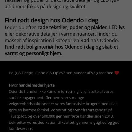
tekstiler og puder til dekorative detaljer og
LED lys
-
altid med fokus på design og kvalitet.
Find rødt design hos Odendo i dag
Leder du efter
røde tekstiler
,
puder
og plaider
,
LED lys
eller dekorative detaljer i varme nuancer, finder du
masser af inspiration i kategorien Rød hos Odendo.
Find rødt boliginteriør hos Odendo i dag og skab et
varmt og personligt hjem.
Bolig &
Design
. 
Ophold &
Oplevelser
. Masser af 
Velgørenhed
Hvor handel møder hjerte
Odendo handler ikke kun om forretning; vi er stolte af vores 
sociale engagement. Gennem vores mange 
velgørenhedsauktioner
 er vores fantastiske brugere med til at 
gøre en kæmpe forskel. Vores rating som ”fremragende” på 
Trustpilot, og over 500.000 gennemførte handler siden 2013, 
bekræfter vores dedikation til kvalitet, gennemsigtighed og god 
kundeservice.