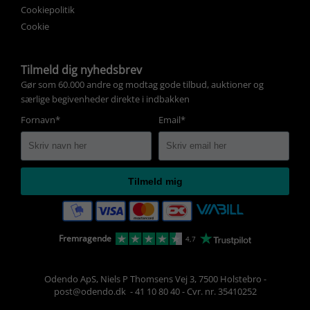
Cookiepolitik
Cookie
Tilmeld dig nyhedsbrev
Gør som 60.000 andre og modtag gode tilbud, auktioner og
særlige begivenheder direkte i indbakken
Fornavn*
Email*
Tilmeld mig
Fremragende
4,7
Odendo ApS, Niels P Thomsens Vej 3, 7500 Holstebro
-
post@odendo.dk 
-
41 10 80 40
-
Cvr. nr. 35410252