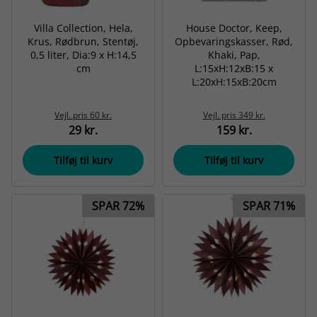
Villa Collection, Hela,
House Doctor, Keep,
Krus, Rødbrun, Stentøj,
Opbevaringskasser, Rød,
0,5 liter, Dia:9 x H:14,5
Khaki, Pap,
cm
L:15xH:12xB:15 x
L:20xH:15xB:20cm
Vejl. pris
60 kr.
Vejl. pris
349 kr.
29 kr.
159 kr.
Tilføj til kurv
Tilføj til kurv
SPAR 72%
SPAR 71%