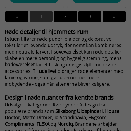
«
1
2
3
»
Røde detaljer til hjemmets rum
I
stuen
tilfører røde puder, plaider og dekorative
tekstiler et levende udtryk, der nemt kan kombineres
med neutrale farver. I
soveværelset
kan røde detaljer
skabe en mere personlig og hyggelig stemning, mens
badeværelset
får et frisk og energisk løft med røde
accessories. Til
udelivet
bidrager røde elementer med
farve og varme, som gør uderummet mere
indbydende - også når aftenerne bliver køligere.
Design i røde nuancer fra kendte brands
Udvalget i kategorien Rød byder på design fra
populære brands som
Silkeborg Uldspinderi
,
House
Doctor
,
Mette Ditmer
,
io Scandinavia
,
Hygsom
,
Compliments
,
FLEXA
og
Nordiq
. Brandene arbejder
med rød på forskellige måder - fra dybe, afdæmpede