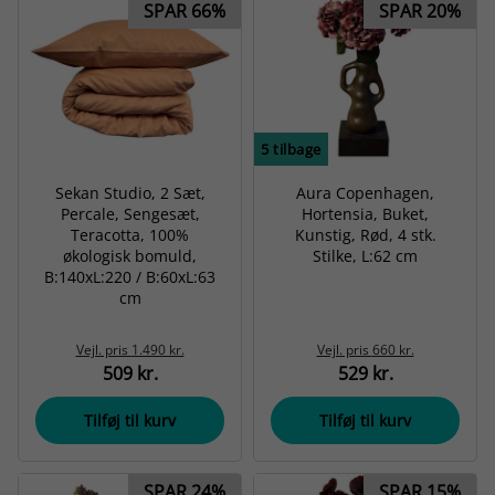
SPAR 66%
SPAR 20%
5
tilbage
Sekan Studio, 2 Sæt,
Aura Copenhagen,
Percale, Sengesæt,
Hortensia, Buket,
Teracotta, 100%
Kunstig, Rød, 4 stk.
økologisk bomuld,
Stilke, L:62 cm
B:140xL:220 / B:60xL:63
cm
Vejl. pris
1.490 kr.
Vejl. pris
660 kr.
509 kr.
529 kr.
Tilføj til kurv
Tilføj til kurv
SPAR 24%
SPAR 15%