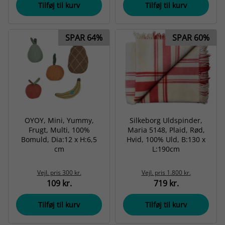
Tilføj til kurv
Tilføj til kurv
SPAR 64%
SPAR 60%
OYOY, Mini, Yummy,
Silkeborg Uldspinder,
Frugt, Multi, 100%
Maria 5148, Plaid, Rød,
Bomuld, Dia:12 x H:6,5
Hvid, 100% Uld, B:130 x
cm
L:190cm
Vejl. pris
300 kr.
Vejl. pris
1.800 kr.
109 kr.
719 kr.
Tilføj til kurv
Tilføj til kurv