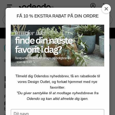
Log ind
Kurv
FÅ 10 % EKSTRA RABAT PÅ DIN ORDRE
Fri fragt ved køb over 599 kr. og minimum 2 varer 📦
Vælg et filter
Bolig og design
│
Farve
│
Rød
Tilmeld dig Odendos nyhedsbrev, få en rabatkode til
Rød - varme og karakter i
vores Design Outlet, og forkæl hjemmet med nye
indretningen
favoritter.
*Du giver samtykke til at modtage nyhedsbreve fra
Rød er en farve, der tilfører
energi, dybde og
Odendo og kan altid afmelde dig igen.
personlighed
til hjemmet. I indretningen fungerer rød
både som et markant statement og som en varm
Type
accent, der skaber liv og kontrast. I Odendo’s kategori