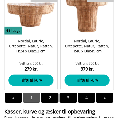
4
tilbage
Nordal, Laurie,
Nordal, Laurie,
Urtepotte, Natur, Rattan,
Urtepotte, Natur, Rattan,
H:24 x Dia:52 cm
H:40 x Dia:49 cm
Vejl. pris
550 kr.
Vejl. pris
750 kr.
279 kr.
379 kr.
Tilføj til kurv
Tilføj til kurv
«
1
2
3
4
»
Kasser, kurve og æsker til opbevaring