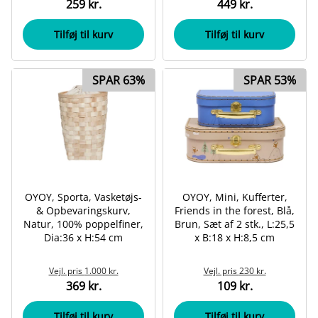
259 kr.
449 kr.
Tilføj til kurv
Tilføj til kurv
SPAR 63%
SPAR 53%
OYOY, Sporta, Vasketøjs-
OYOY, Mini, Kufferter,
& Opbevaringskurv,
Friends in the forest, Blå,
Natur, 100% poppelfiner,
Brun, Sæt af 2 stk., L:25,5
Dia:36 x H:54 cm
x B:18 x H:8,5 cm
Vejl. pris
1.000 kr.
Vejl. pris
230 kr.
369 kr.
109 kr.
Tilføj til kurv
Tilføj til kurv