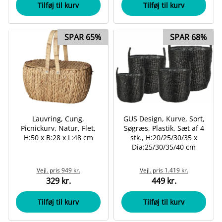
Tilføj til kurv
Tilføj til kurv
SPAR 65%
SPAR 68%
Lauvring, Cung,
GUS Design, Kurve, Sort,
Picnickurv, Natur, Flet,
Søgræs, Plastik, Sæt af 4
H:50 x B:28 x L:48 cm
stk., H:20/25/30/35 x
Dia:25/30/35/40 cm
Vejl. pris
949 kr.
Vejl. pris
1.419 kr.
329 kr.
449 kr.
Tilføj til kurv
Tilføj til kurv