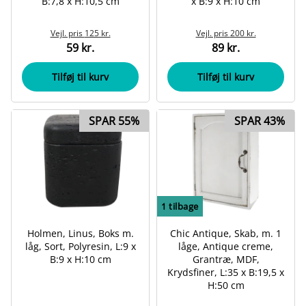
B:7,8 x H:10,5 cm
x B:9 x H:10 cm
Vejl. pris
125 kr.
Vejl. pris
200 kr.
59 kr.
89 kr.
Tilføj til kurv
Tilføj til kurv
SPAR 55%
SPAR 43%
1
tilbage
Holmen, Linus, Boks m.
Chic Antique, Skab, m. 1
låg, Sort, Polyresin, L:9 x
låge, Antique creme,
B:9 x H:10 cm
Grantræ, MDF,
Krydsfiner, L:35 x B:19,5 x
H:50 cm