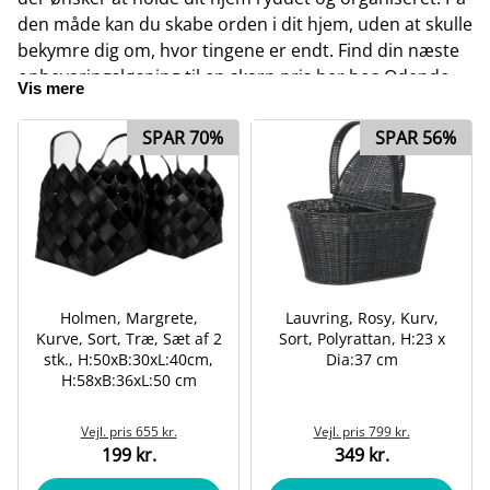
den måde kan du skabe orden i dit hjem, uden at skulle
bekymre dig om, hvor tingene er endt. Find din næste
opbevaringsløsning til en skarp pris her hos Odendo.
Vis mere
Læs yderlig information om vores
opbevaring
længere
SPAR 70%
SPAR 56%
nede på siden.
Holmen, Margrete,
Lauvring, Rosy, Kurv,
Kurve, Sort, Træ, Sæt af 2
Sort, Polyrattan, H:23 x
stk., H:50xB:30xL:40cm,
Dia:37 cm
H:58xB:36xL:50 cm
Vejl. pris
655 kr.
Vejl. pris
799 kr.
199 kr.
349 kr.