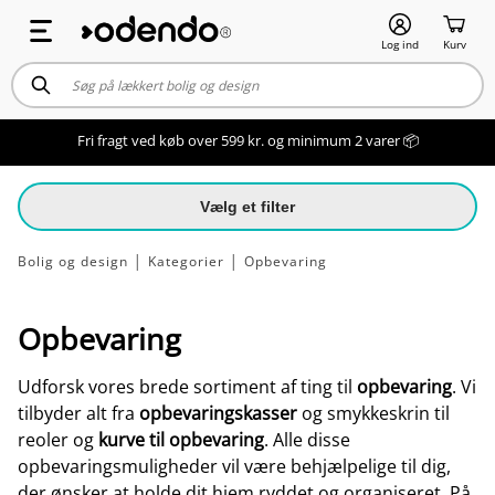
Log ind
Kurv
Fri fragt ved køb over 599 kr. og minimum 2 varer 📦
Vælg et filter
Bolig og design
│
Kategorier
│
Opbevaring
Opbevaring
Udforsk vores brede sortiment af ting til
opbevaring
. Vi
tilbyder alt fra
opbevaringskasser
og smykkeskrin til
reoler og
kurve til opbevaring
. Alle disse
opbevaringsmuligheder vil være behjælpelige til dig,
der ønsker at holde dit hjem ryddet og organiseret. På