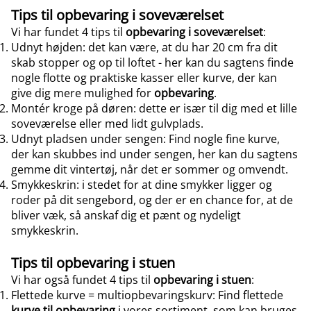
Tips til opbevaring i soveværelset
Vi har fundet 4 tips til
opbevaring i soveværelset
:
Udnyt højden: det kan være, at du har 20 cm fra dit
skab stopper og op til loftet - her kan du sagtens finde
nogle flotte og praktiske kasser eller kurve, der kan
give dig mere mulighed for
opbevaring
.
Montér kroge på døren: dette er især til dig med et lille
soveværelse eller med lidt gulvplads.
Udnyt pladsen under sengen: Find nogle fine kurve,
der kan skubbes ind under sengen, her kan du sagtens
gemme dit vintertøj, når det er sommer og omvendt.
Smykkeskrin: i stedet for at dine smykker ligger og
roder på dit sengebord, og der er en chance for, at de
bliver væk, så anskaf dig et pænt og nydeligt
smykkeskrin.
Tips til opbevaring i stuen
Vi har også fundet 4 tips til
opbevaring i stuen
:
Flettede kurve = multiopbevaringskurv: Find flettede
kurve til opbevaring
i vores sortiment, som kan bruges