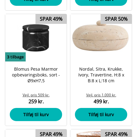
SPAR 49%
SPAR 50%
3
tilbage
Blomus Pesa Marmor
Nordal, Sitra, Krukke,
opbevaringsboks, sort -
Ivory, Travertine, H:8 x
Ø9xH7,5
B:8 x L:18 cm
Vejl. pris
509 kr.
Vejl. pris
1.000 kr.
259 kr.
499 kr.
Tilføj til kurv
Tilføj til kurv
SPAR 49%
SPAR 49%