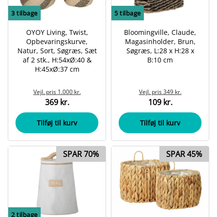
3
tilbage
5
tilbage
OYOY Living, Twist,
Bloomingville, Claude,
Opbevaringskurve,
Magasinholder, Brun,
Natur, Sort, Søgræs, Sæt
Søgræs, L:28 x H:28 x
af 2 stk., H:54xØ:40 &
B:10 cm
H:45xØ:37 cm
Vejl. pris
1.000 kr.
Vejl. pris
349 kr.
369 kr.
109 kr.
Tilføj til kurv
Tilføj til kurv
SPAR 70%
SPAR 45%
2
tilbage