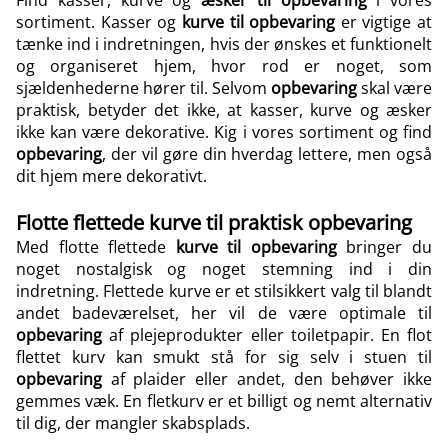
Find kasser, kurve og
æsker til opbevaring
i vores
sortiment. Kasser og
kurve til opbevaring
er vigtige at
tænke ind i indretningen, hvis der ønskes et funktionelt
og organiseret hjem, hvor rod er noget, som
sjældenhederne hører til. Selvom
opbevaring
skal være
praktisk, betyder det ikke, at kasser, kurve og æsker
ikke kan være dekorative. Kig i vores sortiment og find
opbevaring
, der vil gøre din hverdag lettere, men også
dit hjem mere dekorativt.
Flotte flettede kurve til praktisk opbevaring
Med flotte flettede
kurve til opbevaring
bringer du
noget nostalgisk og noget stemning ind i din
indretning. Flettede kurve er et stilsikkert valg til blandt
andet badeværelset, her vil de være optimale til
opbevaring
af plejeprodukter eller toiletpapir. En flot
flettet kurv kan smukt stå for sig selv i stuen til
opbevaring
af plaider eller andet, den behøver ikke
gemmes væk. En fletkurv er et billigt og nemt alternativ
til dig, der mangler skabsplads.