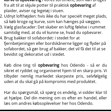
fra alt til at skjule potter til praktisk
opbevaring
af
plaider,
aviser og legetøj i stuen.
Udnyt lofthøjden: hvis ikke du har specielt meget plads,
så køb kroge og kurve, som kan hænges på væggen.
Vælg glasfacader: Det skaber en luftig følelse i rummet
samtidig med, at du vil kunne se, hvad du opbevarer.
Brug bakker til sofabordet: i stedet for at
fjernbetjeningen eller bordskånerne ligger og flyder på
sofabordet, så gør brug af bakker, det vil få det til at se
bevidst og dekorativt ud i stedet.
Køb dine ting til
opbevaring
hos Odendo - så er du
sikret et ryddet og organiseret hjem til en skarp pris. Vi
tilbyder nemlig markedet skarpeste pris, selvfølgelig
uden at du skal gå på kompromis med produktet.
Har du spørgsmål, så
spørg os endelig
, vi sidder klar til
at hjælpe. Del din mening om os efter en handel, eller
læs om andres købsoplevelser
her hos Odendo.