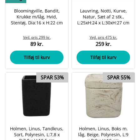
Bloomingville, Bandit,
Lauvring, Notti, Kurve,
Krukke m/låg, Hvid,
Natur, Sæt af 2 stk.,
Stentøj, Dia:16 x H:22 cm
L:25xH:24 x L:30xH:27 cm
Vejl. pris
299 kr.
Vejl. pris
475 kr.
89 kr.
259 kr.
Tilføj til kurv
Tilføj til kurv
SPAR 53%
SPAR 55%
Holmen, Linus, Tandkrus,
Holmen, Linus, Boks m.
Sort, Polyresin, L:7,8 x
låg, Beige, Polyresin, L:9