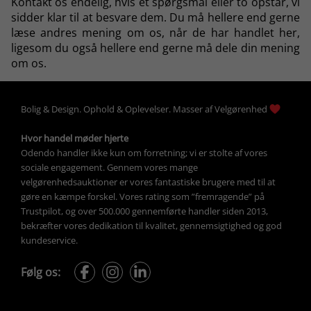
Kontakt os endelig
, hvis et spørgsmål eller to opstår, vi
sidder klar til at besvare dem. Du må hellere end
gerne
læse andres mening om os
, når de har handlet her,
ligesom du også hellere end gerne må dele din mening
om os.
Bolig &
Design
. 
Ophold &
Oplevelser
. Masser af 
Velgørenhed
Hvor handel møder hjerte
Odendo handler ikke kun om forretning; vi er stolte af vores 
sociale engagement. Gennem vores mange 
velgørenhedsauktioner
 er vores fantastiske brugere med til at 
gøre en kæmpe forskel. Vores rating som ”fremragende” på 
Trustpilot, og over 500.000 gennemførte handler siden 2013, 
bekræfter vores dedikation til kvalitet, gennemsigtighed og god 
kundeservice.
Følg os: