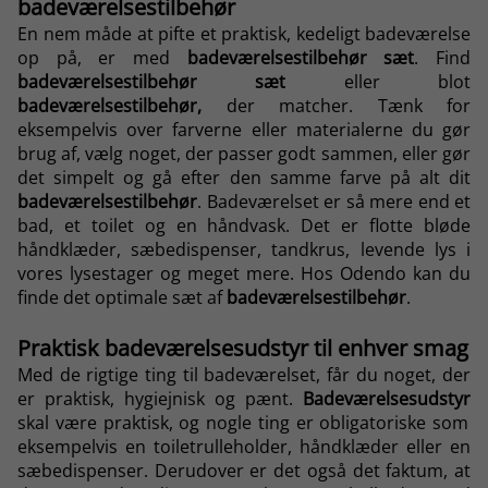
badeværelsestilbehør
En nem måde at pifte et praktisk, kedeligt badeværelse
op på, er med
badeværelsestilbehør sæt
. Find
badeværelsestilbehør sæt
eller blot
badeværelsestilbehør,
der matcher. Tænk for
eksempelvis over farverne eller materialerne du gør
brug af, vælg noget, der passer godt sammen, eller gør
det simpelt og gå efter den samme farve på alt dit
badeværelsestilbehør
. Badeværelset er så mere end et
bad, et toilet og en håndvask. Det er flotte bløde
håndklæder, sæbedispenser, tandkrus,
levende lys i
vores lysestager
og meget mere. Hos Odendo kan du
finde det optimale sæt af
badeværelsestilbehør
.
Praktisk badeværelsesudstyr til enhver smag
Med de rigtige ting til badeværelset, får du noget, der
er praktisk, hygiejnisk og pænt.
Badeværelsesudstyr
skal være praktisk, og nogle ting er obligatoriske som
eksempelvis en toiletrulleholder, håndklæder eller en
sæbedispenser. Derudover er det også det faktum, at