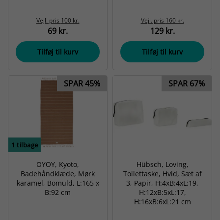
Vejl. pris
100 kr.
Vejl. pris
160 kr.
69 kr.
129 kr.
Tilføj til kurv
Tilføj til kurv
SPAR 45%
SPAR 67%
1
tilbage
OYOY, Kyoto,
Hübsch, Loving,
Badehåndklæde, Mørk
Toilettaske, Hvid, Sæt af
karamel, Bomuld, L:165 x
3, Papir, H:4xB:4xL:19,
B:92 cm
H:12xB:5xL:17,
H:16xB:6xL:21 cm