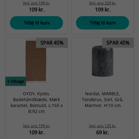
Vejl. pris
199 kr.
Vejl. pris
329 kr.
109 kr.
109 kr.
Tilføj til kurv
Tilføj til kurv
SPAR 45%
SPAR 45%
1
tilbage
OYOY, Kyoto,
Nordal, MARBLE,
Badehåndklæde, Mørk
Tandkrus, Sort, Grå,
karamel, Bomuld, L:165 x
Marmor, H:10 cm
B:92 cm
Vejl. pris
199 kr.
Vejl. pris
125 kr.
109 kr.
69 kr.