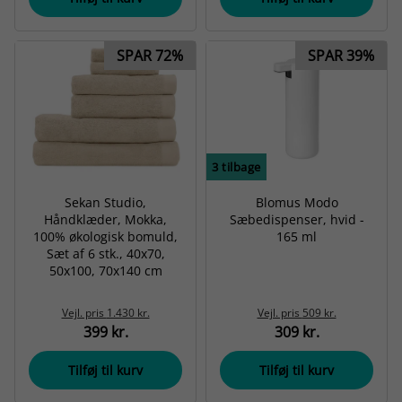
SPAR 72%
SPAR 39%
3
tilbage
Sekan Studio,
Blomus Modo
Håndklæder, Mokka,
Sæbedispenser, hvid -
100% økologisk bomuld,
165 ml
Sæt af 6 stk., 40x70,
50x100, 70x140 cm
Vejl. pris
1.430 kr.
Vejl. pris
509 kr.
399 kr.
309 kr.
Tilføj til kurv
Tilføj til kurv