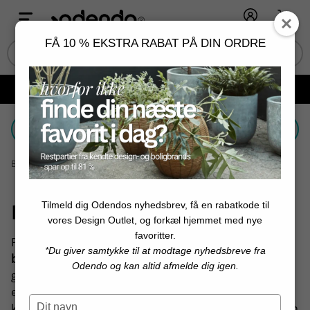
Log ind
Kurv
FÅ 10 % EKSTRA RABAT PÅ DIN ORDRE
Fri fragt ved køb over 599 kr. og minimum 2 varer 📦
Vælg et filter
Bolig og design
│
Kategorier
│
Badeværelsestilbehør
Tilmeld dig Odendos nyhedsbrev, få en rabatkode til
Badeværelsestilbehør
vores Design Outlet, og forkæl hjemmet med nye
favoritter.
På denne side finder du et bredt udvalg af
*Du giver samtykke til at modtage nyhedsbreve fra
badeværelsestilbehør
fra flere fede brands. Nogle
Odendo og kan altid afmelde dig igen.
gange kan et badeværelse trænge til en fornyelse, da
et badeværelse ofte kan blive lidt for praktisk eller
Type
kedeligt. Normalt betyder fornyelse af badeværelset en