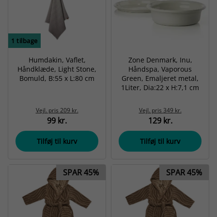
1
tilbage
Humdakin, Vaflet,
Zone Denmark, Inu,
Håndklæde, Light Stone,
Håndspa, Vaporous
Bomuld, B:55 x L:80 cm
Green, Emaljeret metal,
1Liter, Dia:22 x H:7,1 cm
Vejl. pris
209 kr.
Vejl. pris
349 kr.
99 kr.
129 kr.
Tilføj til kurv
Tilføj til kurv
SPAR 45%
SPAR 45%