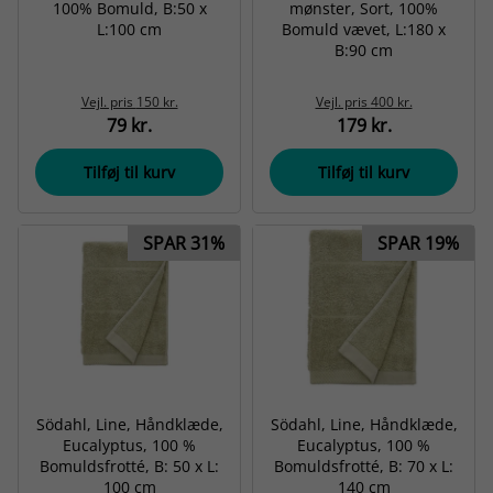
100% Bomuld, B:50 x
mønster, Sort, 100%
L:100 cm
Bomuld vævet, L:180 x
B:90 cm
Vejl. pris
150 kr.
Vejl. pris
400 kr.
79 kr.
179 kr.
Tilføj til kurv
Tilføj til kurv
SPAR 31%
SPAR 19%
Södahl, Line, Håndklæde,
Södahl, Line, Håndklæde,
Eucalyptus, 100 %
Eucalyptus, 100 %
Bomuldsfrotté, B: 50 x L:
Bomuldsfrotté, B: 70 x L:
100 cm
140 cm