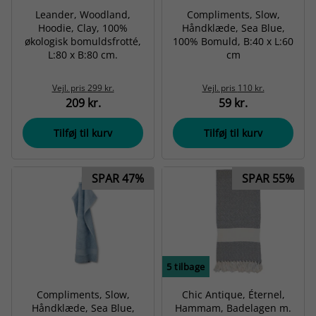
Leander, Woodland,
Compliments, Slow,
Hoodie, Clay, 100%
Håndklæde, Sea Blue,
økologisk bomuldsfrotté,
100% Bomuld, B:40 x L:60
L:80 x B:80 cm.
cm
Vejl. pris
299 kr.
Vejl. pris
110 kr.
209 kr.
59 kr.
Tilføj til kurv
Tilføj til kurv
SPAR 47%
SPAR 55%
5
tilbage
Compliments, Slow,
Chic Antique, Éternel,
Håndklæde, Sea Blue,
Hammam, Badelagen m.