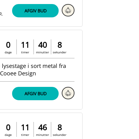
AFGIV BUD
R.
0
11
40
7
dage
timer
minutter
sekunder
 lysestage i sort metal fra
Cooee Design
AFGIV BUD
0
11
46
7
dage
timer
minutter
sekunder