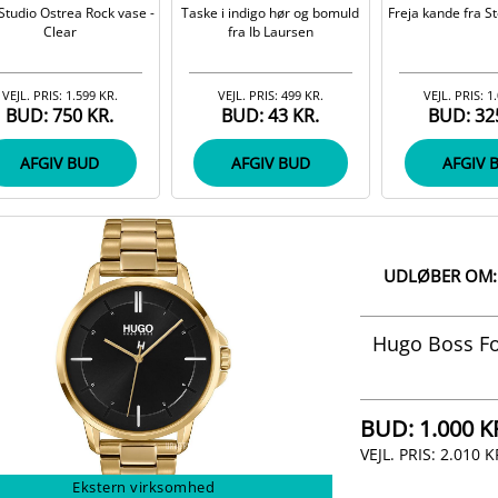
Studio Ostrea Rock vase -
Taske i indigo hør og bomuld
Freja kande fra Ste
Clear
fra Ib Laursen
VEJL. PRIS:
1.599 KR.
VEJL. PRIS:
499 KR.
VEJL. PRIS:
1
BUD:
750 KR.
BUD:
43 KR.
BUD:
32
AFGIV BUD
AFGIV BUD
AFGIV 
UDLØBER OM:
Hugo Boss Fo
BUD:
1.000 K
VEJL. PRIS:
2.010 K
Ekstern virksomhed