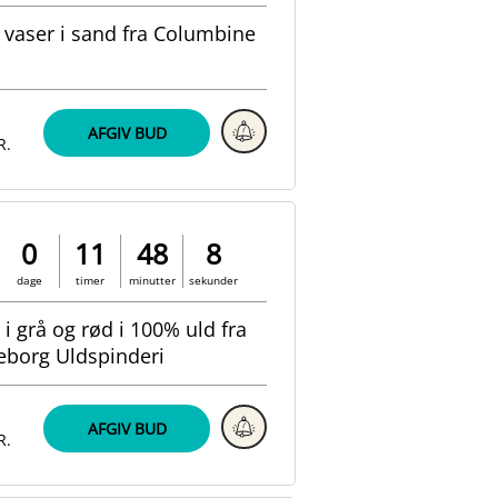
ct vaser i sand fra Columbine
AFGIV BUD
R.
0
11
48
7
dage
timer
minutter
sekunder
 i grå og rød i 100% uld fra
keborg Uldspinderi
AFGIV BUD
R.