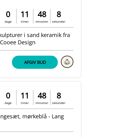
0
11
48
7
dage
timer
minutter
sekunder
skulpturer i sand keramik fra
Cooee Design
AFGIV BUD
0
11
48
7
dage
timer
minutter
sekunder
engesæt, mørkeblå - Lang