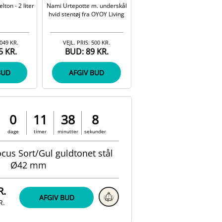
lton - 2 liter
Nami Urtepotte m. underskål
Tæppe i mørkegrå læder fra
hvid stentøj fra OYOY Living
Rug Solid - B:75 x L:200 cm
.049 KR.
VEJL. PRIS:
500 KR.
VEJL. PRIS:
800 KR.
5 KR.
BUD:
89 KR.
BUD:
131 KR.
BUD
AFGIV BUD
AFGIV BUD
0
11
38
7
dage
timer
minutter
sekunder
cus Sort/Gul guldtonet stål
Ø42 mm
R.
AFGIV BUD
R.