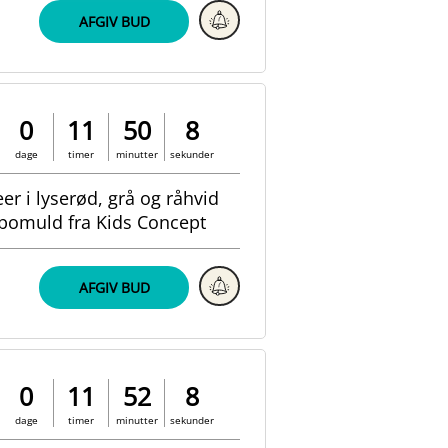
AFGIV BUD
0
11
50
7
dage
timer
minutter
sekunder
eer i lyserød, grå og råhvid
bomuld fra Kids Concept
AFGIV BUD
0
11
52
7
dage
timer
minutter
sekunder