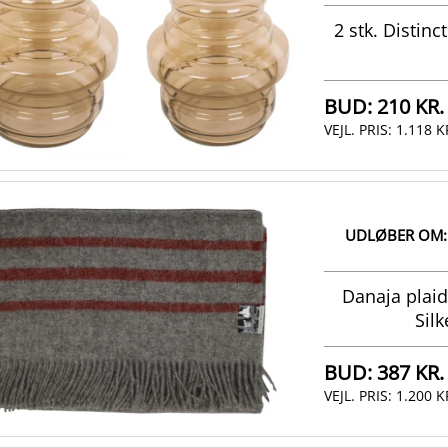
2 stk. Distin
BUD:
210 KR.
VEJL. PRIS:
1.118 K
UDLØBER OM:
Danaja plaid
Sil
BUD:
387 KR.
VEJL. PRIS:
1.200 K