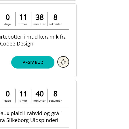
0
11
38
7
dage
timer
minutter
sekunder
 urtepotter i mud keramik fra
Cooee Design
AFGIV BUD
0
11
40
7
dage
timer
minutter
sekunder
ux plaid i råhvid og grå i
ra Silkeborg Uldspinderi