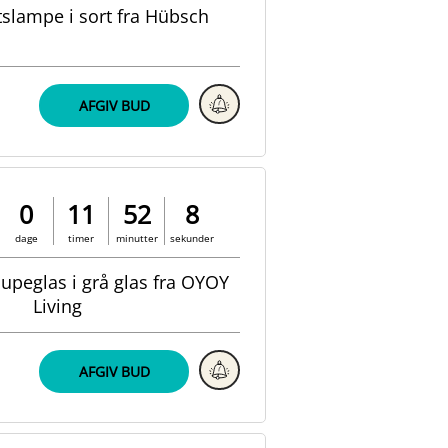
tslampe i sort fra Hübsch
AFGIV BUD
0
11
52
7
dage
timer
minutter
sekunder
oupeglas i grå glas fra OYOY
Living
AFGIV BUD