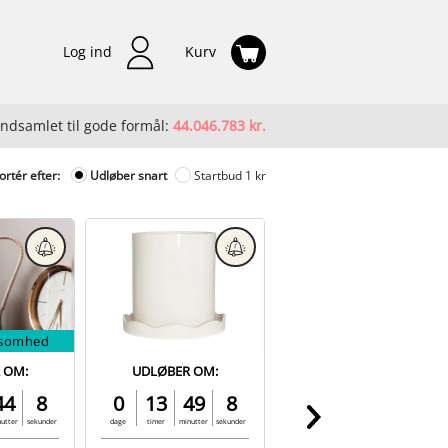
Log ind
Kurv
Indsamlet til gode formål:
44.046.783 kr.
ortér efter:
Udløber snart
Startbud 1 kr
ksomhed
 OM:
UDLØBER OM:
UDLØBER OM:
44
7
0
13
49
7
0
14
4
20
nutter
sekunder
dage
timer
minutter
sekunder
dage
timer
minutter
sekunder