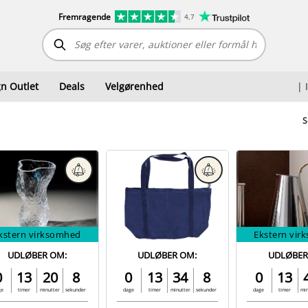
Fremragende
4,7
n Outlet
Deals
Velgørenhed
|
S
kstern virksomhed
Ekstern vir
UDLØBER OM:
UDLØBER OM:
UDLØBER
0
13
20
7
0
13
34
7
0
13
ge
timer
minutter
sekunder
dage
timer
minutter
sekunder
dage
timer
mi