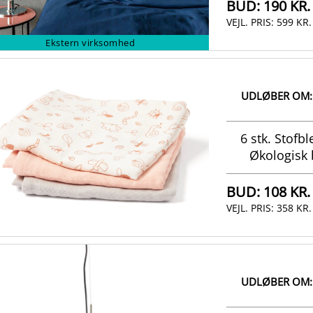
BUD:
190 KR.
VEJL. PRIS:
599 KR.
Ekstern virksomhed
UDLØBER OM:
6 stk. Stofbl
Økologisk 
BUD:
108 KR.
VEJL. PRIS:
358 KR.
UDLØBER OM: