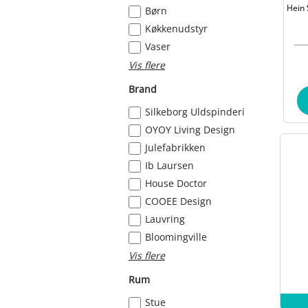
Hein 
Børn
Køkkenudstyr
Vaser
Vis flere
Brand
Silkeborg Uldspinderi
OYOY Living Design
Julefabrikken
Ib Laursen
House Doctor
COOEE Design
Lauvring
Bloomingville
Vis flere
Rum
Stue