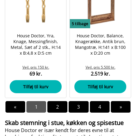
5
tilbage
House Doctor, Yra,
House Doctor, Balance,
Knage, Messingfinish,
Knagerække, Antik brun,
Metal, Sæt af 2 stk., H:14
Mangotræ, H:141 x B:100
x B:4,8 x D:5 cm
x D:20 cm
Vejl. pris
150 kr.
Vejl. pris
5.500 kr.
69 kr.
2.519 kr.
Tilføj til kurv
Tilføj til kurv
«
1
2
3
4
»
Skab stemning i stue, køkken og spisestue
House Doctor er især kendt for deres evne til at