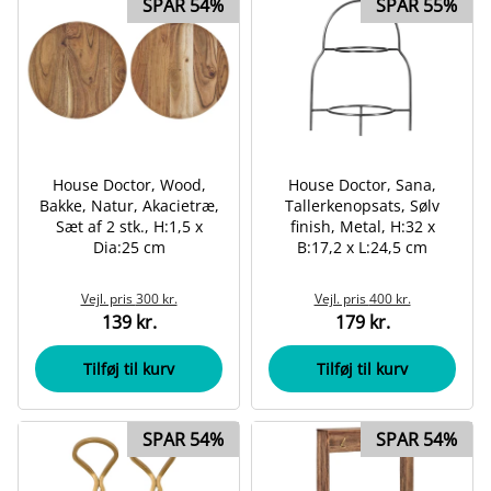
SPAR 54%
SPAR 55%
House Doctor, Wood,
House Doctor, Sana,
Bakke, Natur, Akacietræ,
Tallerkenopsats, Sølv
Sæt af 2 stk., H:1,5 x
finish, Metal, H:32 x
Dia:25 cm
B:17,2 x L:24,5 cm
Vejl. pris
300 kr.
Vejl. pris
400 kr.
139 kr.
179 kr.
Tilføj til kurv
Tilføj til kurv
SPAR 54%
SPAR 54%