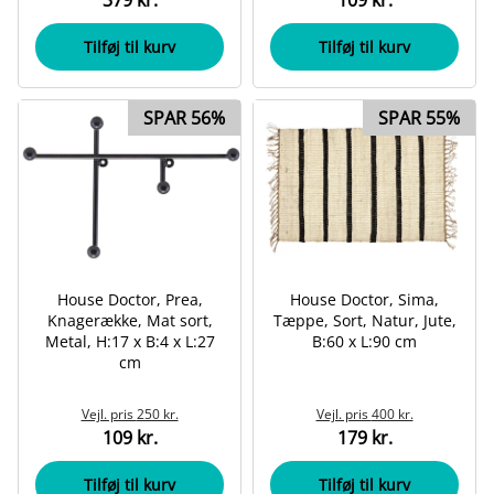
379 kr.
109 kr.
Tilføj til kurv
Tilføj til kurv
SPAR 56%
SPAR 55%
House Doctor, Prea,
House Doctor, Sima,
Knagerække, Mat sort,
Tæppe, Sort, Natur, Jute,
Metal, H:17 x B:4 x L:27
B:60 x L:90 cm
cm
Vejl. pris
250 kr.
Vejl. pris
400 kr.
109 kr.
179 kr.
Tilføj til kurv
Tilføj til kurv