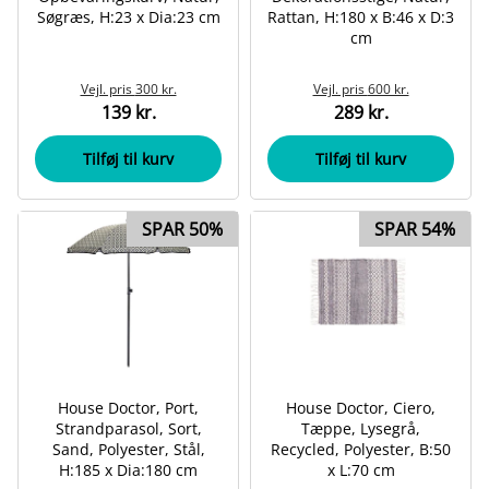
Søgræs, H:23 x Dia:23 cm
Rattan, H:180 x B:46 x D:3
cm
Vejl. pris
300 kr.
Vejl. pris
600 kr.
139 kr.
289 kr.
Tilføj til kurv
Tilføj til kurv
SPAR 50%
SPAR 54%
House Doctor, Port,
House Doctor, Ciero,
Strandparasol, Sort,
Tæppe, Lysegrå,
Sand, Polyester, Stål,
Recycled, Polyester, B:50
H:185 x Dia:180 cm
x L:70 cm