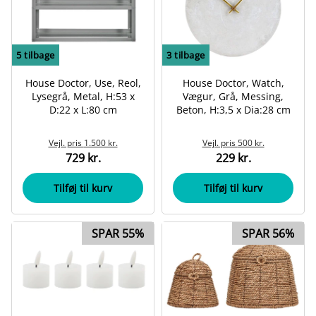
5
tilbage
3
tilbage
House Doctor, Use, Reol,
House Doctor, Watch,
Lysegrå, Metal, H:53 x
Vægur, Grå, Messing,
D:22 x L:80 cm
Beton, H:3,5 x Dia:28 cm
Vejl. pris
1.500 kr.
Vejl. pris
500 kr.
729 kr.
229 kr.
Tilføj til kurv
Tilføj til kurv
SPAR 55%
SPAR 56%