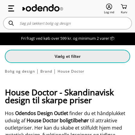
Log ind
Kurv
Fri fragt ved køb over 599 kr. og minimum 2 varer 📦
Vælg et filter
Bolig og design
│
Brand
│
House Doctor
House Doctor -
Skandinavisk
design til skarpe priser
Hos
Odendos Design Outlet
finder du et håndplukket
udvalg af
House Doctor boligtilbehør
til attraktive
outletpriser. Her kan du skabe et stilfuldt hjem med
æstetisk design, funktionelle løsninger og tidløse