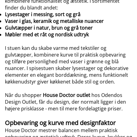
kombinere funktionalitet og æstetik. I sortimentet
finder du blandt andet:
Lysestager
i
messing
,
sort
og
grå
Vaser
i glas, keramik og metalliske nuancer
Gulvtæpper
i
natur
,
brun
og grå toner
Møbler med et råt og nordisk udtryk
I stuen kan du skabe varme med tekstiler og
gulvtæpper, kombinere kurve til praktisk opbevaring
og tilføre personlighed med vaser i grønne og blå
nuancer. I spisestuen skaber lysestager og dekorative
elementer en elegant borddækning, mens funktionelt
køkkenudstyr giver køkkenet både stil og orden.
Når du shopper
House Doctor outlet
hos Odendos
Design Outlet, får du design, der normalt ligger i den
højere prisklasse - men til mere fordelagtige priser.
Opbevaring og kurve med designfaktor
House Doctor mestrer balancen mellem praktisk