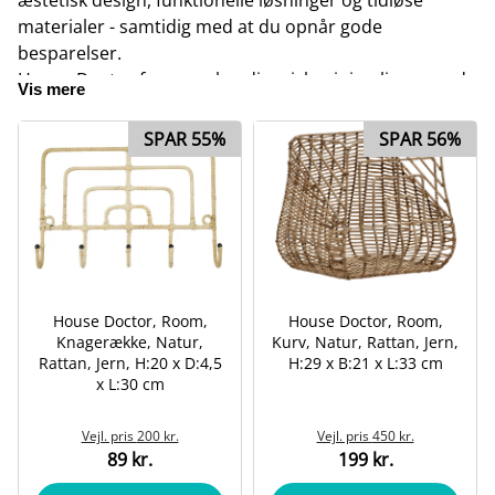
materialer - samtidig med at du opnår gode
besparelser.
House Doctor forener skandinavisk minimalisme med
Vis mere
rå detaljer, naturmaterialer og moderne former.
Resultatet er boliginteriør, der skaber stemning i hele
SPAR 55%
SPAR 56%
hjemmet - fra stue og køkken til badeværelse,
soveværelse og kontor.
House Doctor, Room,
House Doctor, Room,
Knagerække, Natur,
Kurv, Natur, Rattan, Jern,
Rattan, Jern, H:20 x D:4,5
H:29 x B:21 x L:33 cm
x L:30 cm
Vejl. pris
200 kr.
Vejl. pris
450 kr.
89 kr.
199 kr.