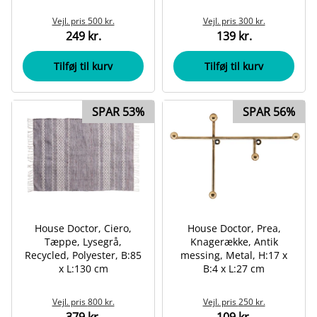
Vejl. pris
500 kr.
Vejl. pris
300 kr.
249 kr.
139 kr.
Tilføj til kurv
Tilføj til kurv
SPAR 53%
SPAR 56%
House Doctor, Ciero,
House Doctor, Prea,
Tæppe, Lysegrå,
Knagerække, Antik
Recycled, Polyester, B:85
messing, Metal, H:17 x
x L:130 cm
B:4 x L:27 cm
Vejl. pris
800 kr.
Vejl. pris
250 kr.