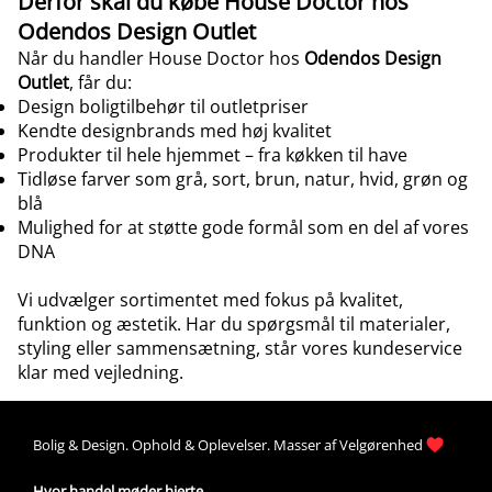
Derfor skal du købe House Doctor hos
Odendos Design Outlet
Når du handler House Doctor hos
Odendos Design
Outlet
, får du:
Design boligtilbehør til outletpriser
Kendte designbrands med høj kvalitet
Produkter til hele hjemmet – fra køkken til have
Tidløse farver som grå, sort, brun, natur, hvid, grøn og
blå
Mulighed for at støtte gode formål som en del af vores
DNA
Vi udvælger sortimentet med fokus på kvalitet,
funktion og æstetik. Har du spørgsmål til materialer,
styling eller sammensætning, står vores
kundeservice
klar med vejledning
.
Bolig &
Design
. 
Ophold &
Oplevelser
. Masser af 
Velgørenhed
Hvor handel møder hjerte