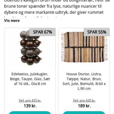
brune toner spænder fra lyse, naturlige nuancer til
dybere og mere markante udtryk, der giver rummet
karakter uden at føles tungt.
Vis mere
Brun fungerer særligt godt i
stuen
, hvor farven skaber
ro og sammenhæng, i
soveværelset
, hvor den
SPAR 67%
SPAR 55%
understøtter afslapning, og i
køkkenet
, hvor varme
nuancer giver et indbydende udtryk.
Edelweiss, Julekugler,
House Doctor, Listra,
Beige, Taupe, Glas, Sæt
Tæppe, Natur, Brun,
af 16 stk., Dia:8 cm
Sort, Jute, Bomuld, B:60 x
L:90 cm
Vejl. pris
425 kr.
Vejl. pris
420 kr.
139 kr.
189 kr.