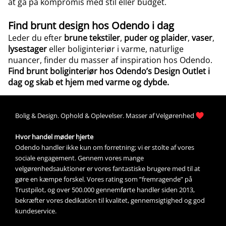
at gå på kompromis med stil eller budget.
Find brunt design hos Odendo i dag
Leder du efter
brune tekstiler
,
puder og plaider
,
vaser
,
lysestager
eller boliginteriør i varme, naturlige
nuancer, finder du masser af inspiration hos Odendo.
Find brunt boliginteriør hos Odendo’s Design Outlet i
dag og skab et hjem med varme og dybde.
Bolig &
Design
. 
Ophold &
Oplevelser
. Masser af 
Velgørenhed
Hvor handel møder hjerte
Odendo handler ikke kun om forretning; vi er stolte af vores 
sociale engagement. Gennem vores mange 
velgørenhedsauktioner
 er vores fantastiske brugere med til at 
gøre en kæmpe forskel. Vores rating som ”fremragende” på 
Trustpilot, og over 500.000 gennemførte handler siden 2013, 
bekræfter vores dedikation til kvalitet, gennemsigtighed og god 
kundeservice.