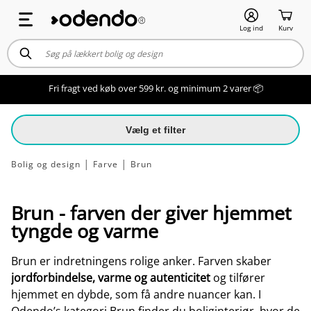
Log ind
Kurv
Fri fragt ved køb over 599 kr. og minimum 2 varer 📦
Vælg et filter
Bolig og design
│
Farve
│
Brun
Brun - farven der giver hjemmet
tyngde og varme
Brun er indretningens rolige anker. Farven skaber
jordforbindelse, varme og autenticitet
og tilfører
hjemmet en dybde, som få andre nuancer kan. I
Odendo’s kategori Brun finder du boliginteriør, hvor de