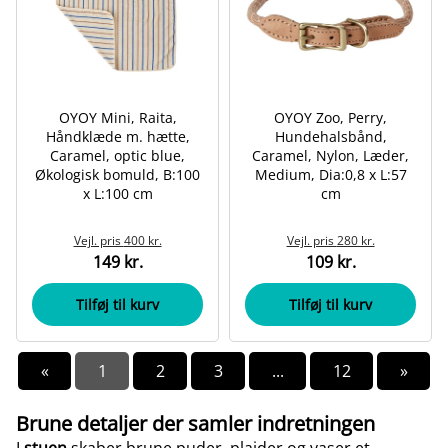
OYOY Mini, Raita,
OYOY Zoo, Perry,
Håndklæde m. hætte,
Hundehalsbånd,
Caramel, optic blue,
Caramel, Nylon, Læder,
Økologisk bomuld, B:100
Medium, Dia:0,8 x L:57
x L:100 cm
cm
Vejl. pris
400 kr.
Vejl. pris
280 kr.
149 kr.
109 kr.
Tilføj til kurv
Tilføj til kurv
«
1
2
3
...
12
»
Brune detaljer der samler indretningen