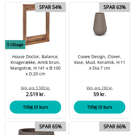
SPAR 54%
SPAR 63%
5
tilbage
House Doctor, Balance,
Cooee Design, Clover,
Knagerække, Antik brun,
Vase, Mud, Keramik, H:11
Mangotræ, H:141 x B:100
x Dia:7 cm
x D:20 cm
Vejl. pris
5.500 kr.
Vejl. pris
160 kr.
2.519 kr.
59 kr.
Tilføj til kurv
Tilføj til kurv
SPAR 65%
SPAR 66%