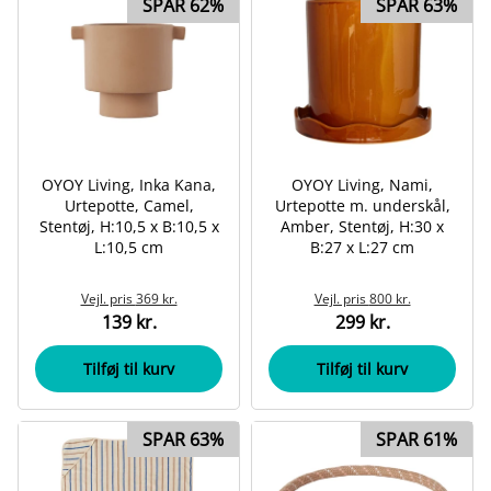
SPAR 62%
SPAR 63%
OYOY Living, Inka Kana,
OYOY Living, Nami,
Urtepotte, Camel,
Urtepotte m. underskål,
Stentøj, H:10,5 x B:10,5 x
Amber, Stentøj, H:30 x
L:10,5 cm
B:27 x L:27 cm
Vejl. pris
369 kr.
Vejl. pris
800 kr.
139 kr.
299 kr.
Tilføj til kurv
Tilføj til kurv
SPAR 63%
SPAR 61%