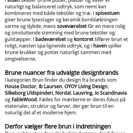
I
stuen
skaber brune puder, plaider og vaser et
naturligt og balanceret udtryk, som nemt kan
kombineres med både tekstiler og træ. I
spisestuen
giver brune lysestager og keramik borddækningen
varme og dybde, mens
soveværelset
får en mere rolig
og omsluttende stemning med brune tekstiler og
gulvtæpper. I
badeværelset
og
kontoret
tilfører brun et
roligt, næsten spa-lignende udtryk, og i
haven
spiller
brune krukker og potter naturligt sammen med
omgivelserne.
Brune nuancer fra udvalgte designbrands
I kategorien Brun finder du design fra brands som
House Doctor
,
Ib Laursen
,
OYOY Living Design
,
Silkeborg Uldspinderi
,
Nordal
,
Lauvring
,
io Scandinavia
og
FableWood
. Fælles for mærkerne er deres fokus på
materialer, struktur og farver, der gør brun til en
naturlig del af et moderne hjem.
Derfor vælger flere brun i indretningen