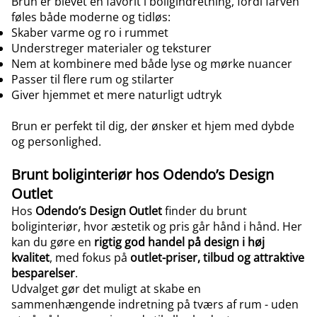
Brun er blevet en favorit i boligindretning, fordi farven
føles både moderne og tidløs:
Skaber varme og ro i rummet
Understreger materialer og teksturer
Nem at kombinere med både lyse og mørke nuancer
Passer til flere rum og stilarter
Giver hjemmet et mere naturligt udtryk
Brun er perfekt til dig, der ønsker et hjem med dybde
og personlighed.
Brunt boliginteriør hos Odendo’s Design
Outlet
Hos
Odendo’s Design Outlet
finder du brunt
boliginteriør, hvor æstetik og pris går hånd i hånd. Her
kan du gøre en
rigtig god handel på design i høj
kvalitet
, med fokus på
outlet-priser, tilbud og attraktive
besparelser
.
Udvalget gør det muligt at skabe en
sammenhængende indretning på tværs af rum - uden