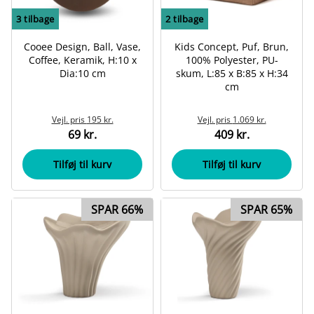
3
tilbage
2
tilbage
Cooee Design, Ball, Vase,
Kids Concept, Puf, Brun,
Coffee, Keramik, H:10 x
100% Polyester, PU-
Dia:10 cm
skum, L:85 x B:85 x H:34
cm
Vejl. pris
195 kr.
Vejl. pris
1.069 kr.
69 kr.
409 kr.
Tilføj til kurv
Tilføj til kurv
SPAR 66%
SPAR 65%