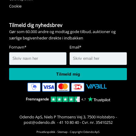
Cookie
Tilmeld dig nyhedsbrev
Gør som 60.000 andre og modtag gode tilbud, auktioner og
særlige begivenheder direkte i indbakken
Fornavn*
Email*
Tilmeld mig
Fremragende
4,7
Odendo ApS, Niels P Thomsens Vej 3, 7500 Holstebro
-
post@odendo.dk 
-
41 10 80 40
-
Cvr. nr. 35410252
Privatlivspolitik
-
Sitemap
-
Copyright Odendo ApS