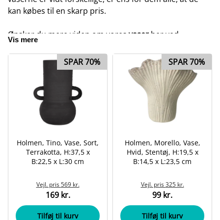
kan købes til en skarp pris.
Ønsker du mere viden om vores
vaser
her ved
Vis mere
Odendo, kan du læse yderlig information om vores
vaser
længere nede på siden.
SPAR 70%
SPAR 70%
Holmen, Tino, Vase, Sort,
Holmen, Morello, Vase,
Terrakotta, H:37,5 x
Hvid, Stentøj, H:19,5 x
B:22,5 x L:30 cm
B:14,5 x L:23,5 cm
Vejl. pris
569 kr.
Vejl. pris
325 kr.
169 kr.
99 kr.
Tilføj til kurv
Tilføj til kurv