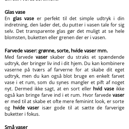
Glas vase
En
glas
vase
er perfekt til det simple udtryk i din
indretning, den lader det, du putter i vasen tale for sig
selv. Det transparente glas gør det muligt at se hele
blomsten, buketten eller grenen der er i vasen.
Farvede vaser: grønne, sorte, hvide vaser mm.
Med farvede
vaser
skaber du straks et spændende
udtryk, der bringer liv ind i dit hjem. Du kan kombinere
vaserne på tværs af farverne for at skabe dit eget
udtryk, men du kan også blot bruge en enkelt farvet
vase i et rum, som du synes mangler et pift af noget
nyt. Dermed ikke sagt, at en sort eller
hvid vase
ikke
også kan bringe farve ind i et rum. Hvor farvede
vaser
er med til at skabe et ofte mere feminint look, er sorte
og
hvide vaser
især gode til at sætte de farverige
buketter i fokus.
Små vaser