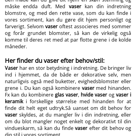
måske endda duft. Med
vaser
kan din indretning
blomstre, og med den rette vase, som du kan finde i
vores sortiment, kan du gøre dit hjem personligt og
farverigt. Selvom
vaser
oftest associeres med sommer
og forår grundet blomster, så kan de virkelig også
komme til deres ret med at par flotte grene i de kolde
måneder.
Her finder du vaser efter behov/stil:
Vaser
har en stor betydning i indretning. De bringer liv
ind i hjemmet, da de både er dekorative selv, men
naturligvis også med buketter, evighedsblomster eller
grene i. Du kan også kombinere
vaser
med hinanden.
Fx kan du kombinere
glas vaser
,
hvide vaser
og
vaser i
keramik
i forskellige størrelse med hinanden for at
finde dit helt eget udtryk.Så uanset om dit behov for
vaser
skyldes, at du mangler liv i din indretning, eller
om du blot mangler noget enkelt og dekorativt til din
vindueskarm, så kan du finde
vaser
efter dit behov og
din stil i vores sortiment.