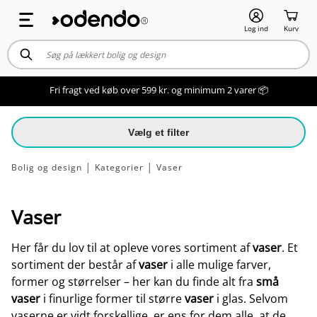
Log ind
Kurv
Fri fragt ved køb over 599 kr. og minimum 2 varer 📦
Vælg et filter
Bolig og design
│
Kategorier
│
Vaser
Vaser
Her får du lov til at opleve vores sortiment af
vaser
. Et
sortiment der består af
vaser
i alle mulige farver,
former og størrelser – her kan du finde alt fra
små
vaser
i finurlige former til større
vaser
i glas. Selvom
vaserne er vidt forskellige, er ens for dem alle, at de