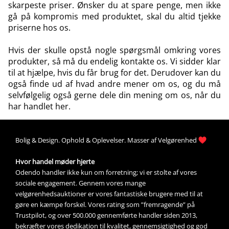
skarpeste priser. Ønsker du at spare penge, men ikke
gå på kompromis med produktet, skal du altid tjekke
priserne hos os.
Hvis der skulle opstå nogle spørgsmål omkring vores
produkter, så må du
endelig kontakte os
. Vi sidder klar
til at hjælpe, hvis du får brug for det. Derudover kan du
også finde ud af
hvad andre mener om os
, og du må
selvfølgelig også gerne dele din mening om os, når du
har handlet her.
Bolig &
Design
. 
Ophold &
Oplevelser
. Masser af 
Velgørenhed
Hvor handel møder hjerte
Odendo handler ikke kun om forretning; vi er stolte af vores 
sociale engagement. Gennem vores mange 
velgørenhedsauktioner
 er vores fantastiske brugere med til at 
gøre en kæmpe forskel. Vores rating som ”fremragende” på 
Trustpilot, og over 500.000 gennemførte handler siden 2013, 
bekræfter vores dedikation til kvalitet, gennemsigtighed og god 