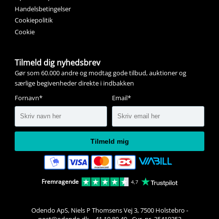
Handelsbetingelser
Cookiepolitik
Cookie
Tilmeld dig nyhedsbrev
Gør som 60.000 andre og modtag gode tilbud, auktioner og
særlige begivenheder direkte i indbakken
Fornavn*
Email*
Tilmeld mig
Fremragende
4,7
Odendo ApS, Niels P Thomsens Vej 3, 7500 Holstebro
-
post@odendo.dk 
-
41 10 80 40
-
Cvr. nr. 35410252