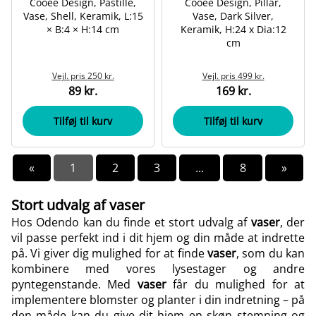
Cooee Design, Pastille,
Cooee Design, Pillar,
Vase, Shell, Keramik, L:15
Vase, Dark Silver,
× B:4 × H:14 cm
Keramik, H:24 x Dia:12
cm
Vejl. pris
250 kr.
Vejl. pris
499 kr.
89 kr.
169 kr.
Tilføj til kurv
Tilføj til kurv
«
1
2
3
...
8
»
Stort udvalg af vaser
Hos Odendo kan du finde et stort udvalg af
vaser
, der
vil passe perfekt ind i dit hjem og din måde at indrette
på. Vi giver dig mulighed for at finde
vaser
, som du kan
kombinere med
vores lysestager
og andre
pyntegenstande. Med
vaser
får du mulighed for at
implementere blomster og planter i din indretning – på
den måde kan du give dit hjem en skøn stemning og