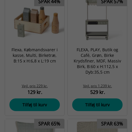
SPAR 44%
SPAR 57%
Flexa, Købmandsvarer i
FLEXA, PLAY, Butik og
kasse, Multi, Birketræ,
Café, Grøn, Birke
B:15 x H:6,8 x L:19 cm
Krydsfiner, MDF, Massiv
Birk, B:60 x H:112,5 x
Dyb:35,5 cm
Vejl. pris
229 kr.
Vejl. pris
1.239 kr.
129 kr.
529 kr.
Tilføj til kurv
Tilføj til kurv
SPAR 65%
SPAR 63%