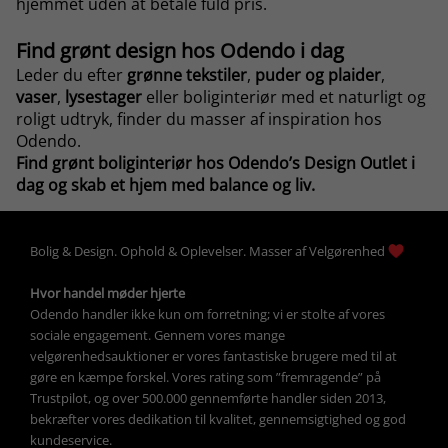
hjemmet uden at betale fuld pris.
Find grønt design hos Odendo i dag
Leder du efter
grønne tekstiler
,
puder og plaider
,
vaser
,
lysestager
eller boliginteriør med et naturligt og
roligt udtryk, finder du masser af inspiration hos
Odendo.
Find grønt boliginteriør hos Odendo’s Design Outlet i
dag og skab et hjem med balance og liv.
Bolig &
Design
. 
Ophold &
Oplevelser
. Masser af 
Velgørenhed
Hvor handel møder hjerte
Odendo handler ikke kun om forretning; vi er stolte af vores 
sociale engagement. Gennem vores mange 
velgørenhedsauktioner
 er vores fantastiske brugere med til at 
gøre en kæmpe forskel. Vores rating som ”fremragende” på 
Trustpilot, og over 500.000 gennemførte handler siden 2013, 
bekræfter vores dedikation til kvalitet, gennemsigtighed og god 
kundeservice.