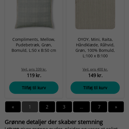
Compliments, Mellow,
OYOY, Mini, Raita,
Pudebetræk, Grøn,
Håndklæde, Råhvid,
Bomuld, L:50 x B:50 cm
Grøn, 100% Bomuld,
L:100 x B:100
Vejl. pris
339 kr.
Vejl. pris
400 kr.
119 kr.
149 kr.
Tilføj til kurv
Tilføj til kurv
«
1
2
3
...
7
»
Grønne detaljer der skaber stemning