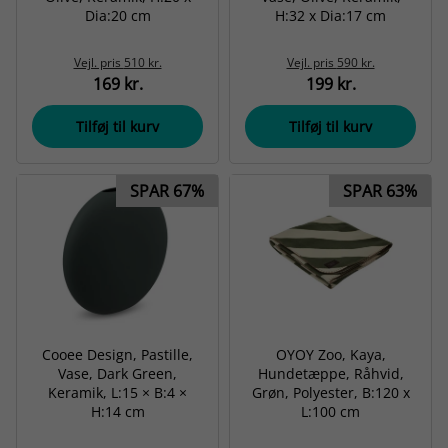
Dia:20 cm
H:32 x Dia:17 cm
Vejl. pris
510 kr.
Vejl. pris
590 kr.
169 kr.
199 kr.
Tilføj til kurv
Tilføj til kurv
SPAR 67%
SPAR 63%
Cooee Design, Pastille,
OYOY Zoo, Kaya,
Vase, Dark Green,
Hundetæppe, Råhvid,
Keramik, L:15 × B:4 ×
Grøn, Polyester, B:120 x
H:14 cm
L:100 cm