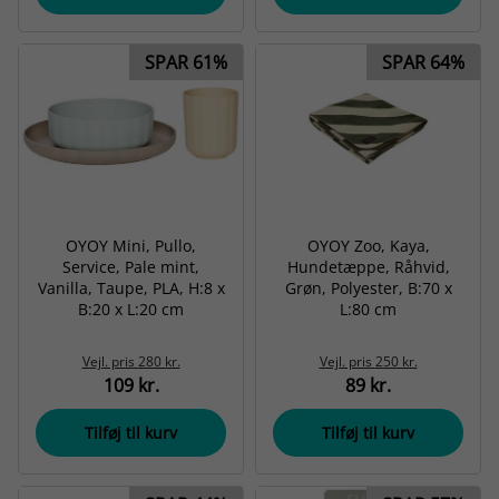
SPAR 61%
SPAR 64%
OYOY Mini, Pullo,
OYOY Zoo, Kaya,
Service, Pale mint,
Hundetæppe, Råhvid,
Vanilla, Taupe, PLA, H:8 x
Grøn, Polyester, B:70 x
B:20 x L:20 cm
L:80 cm
Vejl. pris
280 kr.
Vejl. pris
250 kr.
109 kr.
89 kr.
Tilføj til kurv
Tilføj til kurv