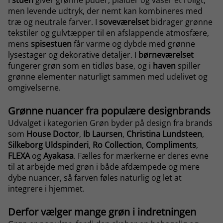
I
stuen
giver grønne puder, plaider og vaser et roligt,
men levende udtryk, der nemt kan kombineres med
træ og neutrale farver. I
soveværelset
bidrager grønne
tekstiler og gulvtæpper til en afslappende atmosfære,
mens
spisestuen
får varme og dybde med grønne
lysestager og dekorative detaljer. I
børneværelset
fungerer grøn som en tidløs base, og i
haven
spiller
grønne elementer naturligt sammen med udelivet og
omgivelserne.
Grønne nuancer fra populære designbrands
Udvalget i kategorien Grøn byder på design fra brands
som
House Doctor
,
Ib Laursen
,
Christina Lundsteen
,
Silkeborg Uldspinderi
,
Ro Collection
,
Compliments
,
FLEXA
og
Ayakasa
. Fælles for mærkerne er deres evne
til at arbejde med grøn i både afdæmpede og mere
dybe nuancer, så farven føles naturlig og let at
integrere i hjemmet.
Derfor vælger mange grøn i indretningen