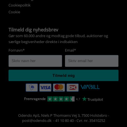
Cookiepolitik
Cookie
Tilmeld dig nyhedsbrev
Gør som 60.000 andre og modtag gode tilbud, auktioner og
særlige begivenheder direkte i indbakken
Fornavn*
Email*
Tilmeld mig
Fremragende
4,7
Odendo ApS, Niels P Thomsens Vej 3, 7500 Holstebro
-
post@odendo.dk 
-
41 10 80 40
-
Cvr. nr. 35410252