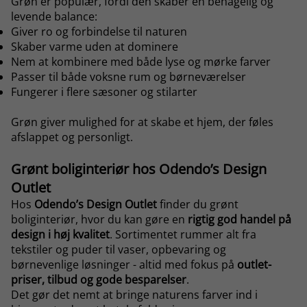
Grøn er populær, fordi den skaber en behagelig og
levende balance:
Giver ro og forbindelse til naturen
Skaber varme uden at dominere
Nem at kombinere med både lyse og mørke farver
Passer til både voksne rum og børneværelser
Fungerer i flere sæsoner og stilarter
Grøn giver mulighed for at skabe et hjem, der føles
afslappet og personligt.
Grønt boliginteriør hos Odendo’s Design
Outlet
Hos
Odendo’s Design Outlet
finder du grønt
boliginteriør, hvor du kan gøre en
rigtig god handel på
design i høj kvalitet
. Sortimentet rummer alt fra
tekstiler og
puder til vaser
,
opbevaring
og
børnevenlige
løsninger - altid med fokus på
outlet-
priser, tilbud og gode besparelser
.
Det gør det nemt at bringe naturens farver ind i