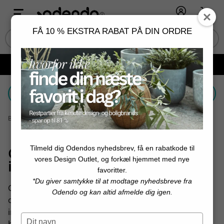
Log ind
Kurv
FÅ 10 % EKSTRA RABAT PÅ DIN ORDRE
Fri fragt ved køb over 599 kr. og minimum 2 varer 📦
Vælg et filter
Bolig og design
│
Farve
│
Grøn
Tilmeld dig Odendos nyhedsbrev, få en rabatkode til
Grøn - naturens ro oversat til
vores Design Outlet, og forkæl hjemmet med nye
indretning
favoritter.
*Du giver samtykke til at modtage nyhedsbreve fra
Grøn er farven, der forbinder hjemmet med naturen
Odendo og kan altid afmelde dig igen.
og skaber en stemning af
ro, balance og fornyelse
. I
indretningen fungerer grøn både som et blidt,
Type
beroligende element og som en mere markant farve,